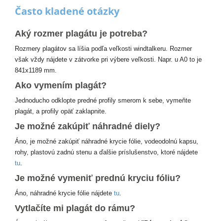
Často kladené otázky
Aký rozmer plagátu je potreba?
Rozmery plagátov sa líšia podľa veľkosti windtalkeru. Rozmer
však vždy nájdete v zátvorke pri výbere veľkosti. Napr. u A0 to je
841x1189 mm.
Ako vymením plagát?
Jednoducho odklopte predné profily smerom k sebe, vymeňte
plagát, a profily opäť zaklapnite.
Je možné zakúpiť náhradné diely?
Áno, je možné zakúpiť náhradné krycie fólie, vodeodolnú kapsu,
rohy, plastovú zadnú stenu a ďalšie príslušenstvo, ktoré nájdete
tu
.
Je možné vymeniť prednú kryciu fóliu?
Áno, náhradné krycie fólie nájdete
tu
.
Vytlačíte mi plagát do rámu?