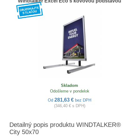
Windtalker Excel Eco s kovovou podstavou
Skladom
Odošleme v pondelok
281,63 €
Od
bez DPH
(346,40 € s DPH)
Detailný popis produktu WINDTALKER®
City 50x70