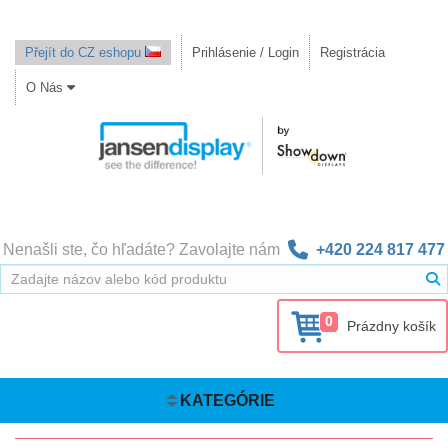
Přejít do CZ eshopu
Prihlásenie / Login
Registrácia
O Nás
Nenašli ste, čo hľadáte? Zavolajte nám
+420 224 817 477
0
Prázdny košík
KATEGÓRIE