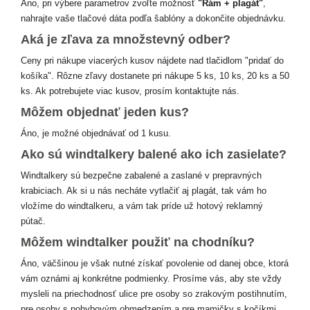
Áno, pri výbere parametrov zvoľte možnosť
"Rám + plagát"
,
nahrajte vaše tlačové dáta podľa šablóny a dokončite objednávku.
Aká je zľava za množstevný odber?
Ceny pri nákupe viacerých kusov nájdete nad tlačidlom "pridať do
košíka". Rôzne zľavy dostanete pri nákupe 5 ks, 10 ks, 20 ks a 50
ks. Ak potrebujete viac kusov, prosím kontaktujte nás.
Môžem objednať jeden kus?
Áno, je možné objednávať od 1 kusu.
Ako sú windtalkery balené ako ich zasielate?
Windtalkery sú bezpečne zabalené a zaslané v prepravných
krabiciach. Ak si u nás necháte vytlačiť aj plagát, tak vám ho
vložíme do windtalkeru, a vám tak príde už hotový reklamný
pútač.
Môžem windtalker použiť na chodníku?
Áno, väčšinou je však nutné získať povolenie od danej obce, ktorá
vám oznámi aj konkrétne podmienky. Prosíme vás, aby ste vždy
mysleli na priechodnosť ulice pre osoby so zrakovým postihnutím,
pre osoby s pohybovým obmedzením a pre mamičky s kočíkmi.