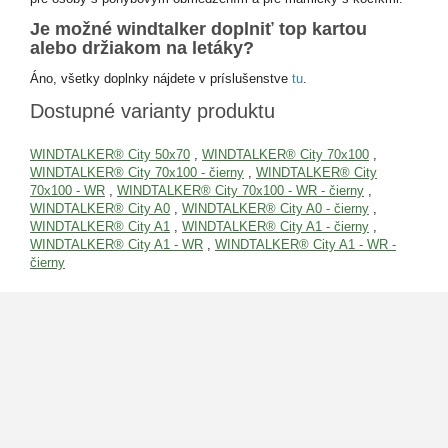
Je možné windtalker doplniť top kartou
alebo držiakom na letáky?
Áno, všetky doplnky nájdete v príslušenstve
tu
.
Dostupné varianty produktu
WINDTALKER® City 50x70
,
WINDTALKER® City 70x100
,
WINDTALKER® City 70x100 - čierny
,
WINDTALKER® City
70x100 - WR
,
WINDTALKER® City 70x100 - WR - čierny
,
WINDTALKER® City A0
,
WINDTALKER® City A0 - čierny
,
WINDTALKER® City A1
,
WINDTALKER® City A1 - čierny
,
WINDTALKER® City A1 - WR
,
WINDTALKER® City A1 - WR -
čierny