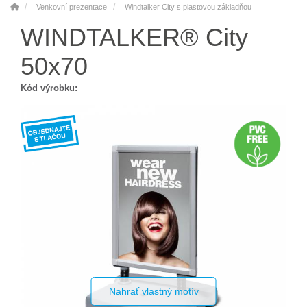
Venkovní prezentace
Windtalker City s plastovou základňou
WINDTALKER® City
50x70
Kód výrobku:
Nahrať vlastný motív