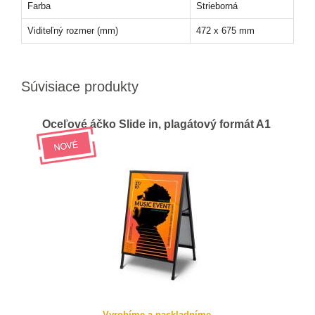
Farba
Strieborná
Viditeľný rozmer (mm)
472 x 675 mm
Súvisiace produkty
Oceľové áčko Slide in, plagátový formát A1
Vyrobíme a naskladníme