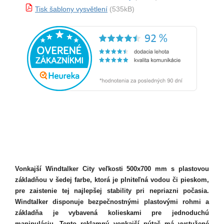
Tisk šablony vysvětlení
(535kB)
Vonkajší Windtalker City veľkosti 500x700 mm s plastovou
základňou v šedej farbe, ktorá je plniteľná vodou či pieskom,
pre zaistenie tej najlepšej stability pri nepriazni počasia.
Windtalker disponuje bezpečnostnými plastovými rohmi a
základňa je vybavená kolieskami pre jednoduchú
manipuláciu. Tento reklamný vonkajší pútač má vystužené