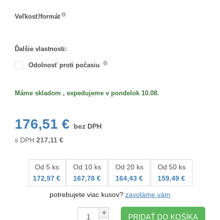
Farba
Veľkosť/formát
Veľkosť/formát
Ďalšie vlastnosti:
Odolnosť proti počasiu
Máme skladom , expedujeme v pondelok 10.08.
176,51 €
bez DPH
s DPH
217,11
€
Od 5 ks
Od 10 ks
Od 20 ks
Od 50 ks
172,97 €
167,78 €
164,43 €
159,49 €
potrebujete viac kusov?
zavoláme vám
Množstvo:
PRIDAŤ DO KOŠÍKA