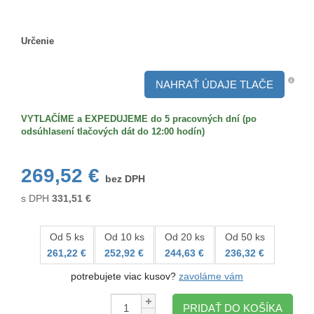
Obojstranný
Určenie
Určenie
NAHRAŤ ÚDAJE TLAČE
VYTLAČÍME a EXPEDUJEME do 5 pracovných dní (po
odsúhlasení tlačových dát do 12:00 hodín)
269,52 €
bez DPH
s DPH
331,51
€
Od 5 ks
Od 10 ks
Od 20 ks
Od 50 ks
261,22 €
252,92 €
244,63 €
236,32 €
potrebujete viac kusov?
zavoláme vám
Množstvo:
PRIDAŤ DO KOŠÍKA