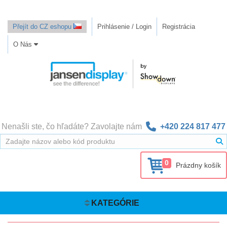
Přejít do CZ eshopu
Prihlásenie / Login
Registrácia
O Nás
Nenašli ste, čo hľadáte? Zavolajte nám
+420 224 817 477
0
Prázdny košík
KATEGÓRIE