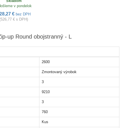
Skladom
ošleme v pondelok
28,27 €
bez DPH
(526,77 € s DPH)
Zip-up Round obojstranný - L
2600
Zmontovaný výrobok
3
9210
3
760
Kus