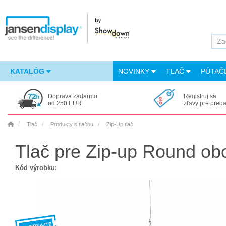
KATALÓG
NOVINKY
TLAČ
PÚTAČ
Doprava zadarmo
Registruj sa
od 250 EUR
zľavy pre pred
Tlač
Produkty s tlačou
Zip-Up tlač
Tlač pre Zip-up Round obo
Kód výrobku: