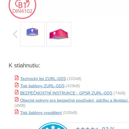
K stiahnutiu:
Technický list ZURL-GDS
(102kB)
Tisk šablony ZURL-GDS
(429kB)
BEZPEČNOSTNÍ INSTRUKCE - GPSR ZURL-GDS
(74kB)
Obecné pokyny pro bezpečné používání, údržbu a likvida
(4MB)
Tisk šablony vysvětlení
(535kB)