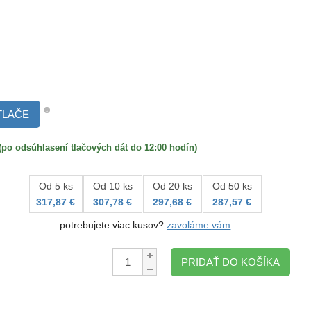
TLAČE
 odsúhlasení tlačových dát do 12:00 hodín)
Od 5 ks
Od 10 ks
Od 20 ks
Od 50 ks
317,87 €
307,78 €
297,68 €
287,57 €
potrebujete viac kusov?
zavoláme vám
Množstvo:
PRIDAŤ DO KOŠÍKA