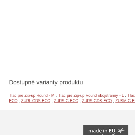
Dostupné varianty produktu
Tlač pre Zip-up Round - M
,
Tlač pre Zip-up Round obojstranný - L
,
Tlač
ECO
,
ZURL-GDS-ECO
,
ZURS-G-ECO
,
ZURS-GDS-ECO
,
ZUSM-G-