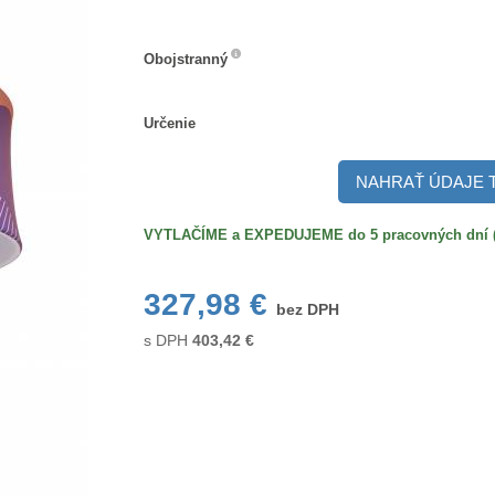
Obojstranný
Obojstranný
Určenie
Určenie
NAHRAŤ ÚDAJE 
VYTLAČÍME a EXPEDUJEME do 5 pracovných dní (po
327,98 €
bez DPH
s DPH
403,42
€