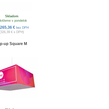
Skladom
ošleme v pondelok
265,36 €
bez DPH
(326,39 € s DPH)
ip-up Square M