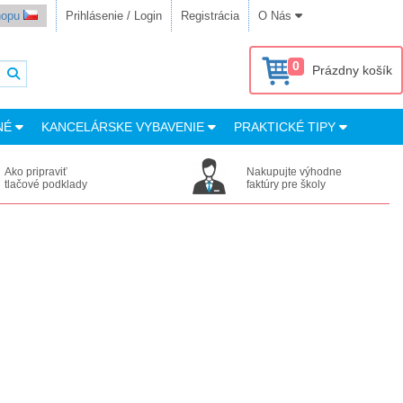
shopu
Prihlásenie / Login
Registrácia
O Nás
0
Prázdny košík
NÉ
KANCELÁRSKE VYBAVENIE
PRAKTICKÉ TIPY
Ako pripraviť
Nakupujte výhodne
tlačové podklady
faktúry pre školy