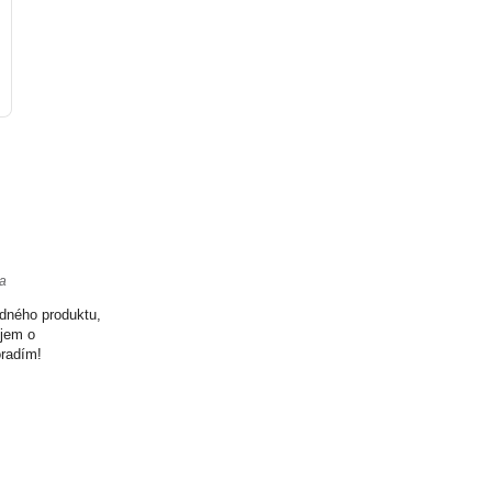
ta
odného produktu,
ujem o
oradím!