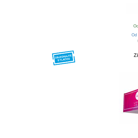
Od
Od
Z