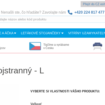
Přejít do CZ e
Nenašli ste, čo hľadáte? Zavolajte nám
+420 224 817 477
E A ÁČKA
LETÁKOVÉ STOJANČEKY
VITRÍNY UZAMYKATEĽ
Tlačíme a vyrábame
ajcov
v Česku
jstranný - L
VYBERTE SI VLASTNOSTI VÁŠHO PRODUKTU:
Veľkosť
Veľkosť