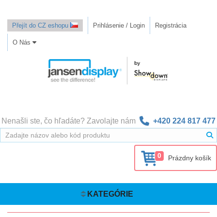
Přejít do CZ eshopu
Prihlásenie / Login
Registrácia
O Nás
Nenašli ste, čo hľadáte? Zavolajte nám
+420 224 817 477
0
Prázdny košík
KATEGÓRIE