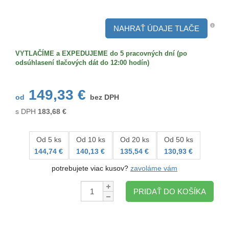
Určenie
NAHRAŤ ÚDAJE TLAČE
VYTLAČÍME a EXPEDUJEME do 5 pracovných dní (po
odsúhlasení tlačových dát do 12:00 hodín)
149,33 €
od
bez DPH
s DPH
183,68
€
Od 5 ks
Od 10 ks
Od 20 ks
Od 50 ks
144,74 €
140,13 €
135,54 €
130,93 €
potrebujete viac kusov?
zavoláme vám
Množstvo:
PRIDAŤ DO KOŠÍKA