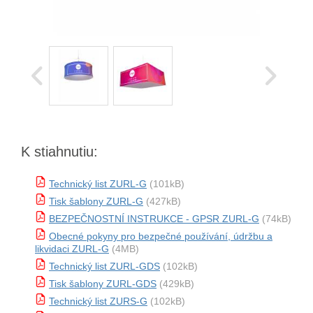
K stiahnutiu:
Technický list ZURL-G
(101kB)
Tisk šablony ZURL-G
(427kB)
BEZPEČNOSTNÍ INSTRUKCE - GPSR ZURL-G
(74kB)
Obecné pokyny pro bezpečné používání, údržbu a
likvidaci ZURL-G
(4MB)
Technický list ZURL-GDS
(102kB)
Tisk šablony ZURL-GDS
(429kB)
Technický list ZURS-G
(102kB)