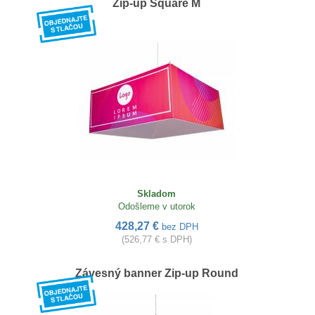
Zip-up Square M
Skladom
Odošleme v utorok
428,27 €
bez DPH
(526,77 € s DPH)
Závesný banner Zip-up Round