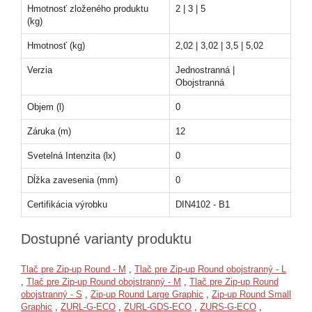
Hmotnosť zloženého produktu
2 | 3 | 5
(kg)
Hmotnosť (kg)
2,02 | 3,02 | 3,5 | 5,02
Verzia
Jednostranná |
Obojstranná
Objem (l)
0
Záruka (m)
12
Svetelná Intenzita (lx)
0
Dĺžka zavesenia (mm)
0
Certifikácia výrobku
DIN4102 - B1
Dostupné varianty produktu
Tlač pre Zip-up Round - M
,
Tlač pre Zip-up Round obojstranný - L
,
Tlač pre Zip-up Round obojstranný - M
,
Tlač pre Zip-up Round
obojstranný - S
,
Zip-up Round Large Graphic
,
Zip-up Round Small
Graphic
,
ZURL-G-ECO
,
ZURL-GDS-ECO
,
ZURS-G-ECO
,