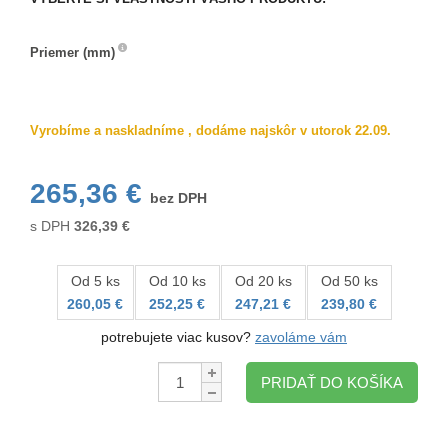
Priemer (mm)
Priemer
(mm)
Vyrobíme a naskladníme , dodáme najskôr v utorok 22.09.
265,36 €
bez DPH
s DPH
326,39
€
Od 5 ks
Od 10 ks
Od 20 ks
Od 50 ks
260,05 €
252,25 €
247,21 €
239,80 €
potrebujete viac kusov?
zavoláme vám
Množstvo:
PRIDAŤ DO KOŠÍKA