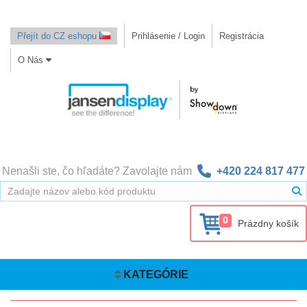
Přejít do CZ eshopu
Prihlásenie / Login
Registrácia
O Nás
Nenašli ste, čo hľadáte? Zavolajte nám
+420 224 817 477
0
Prázdny košík
KATEGÓRIE