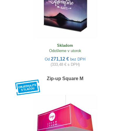
Skladom
Odošleme v utorok
271,12 €
Od
bez DPH
(333,48 € s DPH)
Zip-up Square M