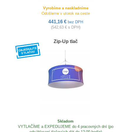
Vyrobíme a naskladníme
Odošleme v utorok na ceste
441,16 €
bez DPH
(542,63 € s DPH)
Zip-Up tlač
Skladom
VYTLAČÍME a EXPEDUJEME do 4 pracovných dní (po
odsúhlasení tlačových dát do 12:00 hodín)