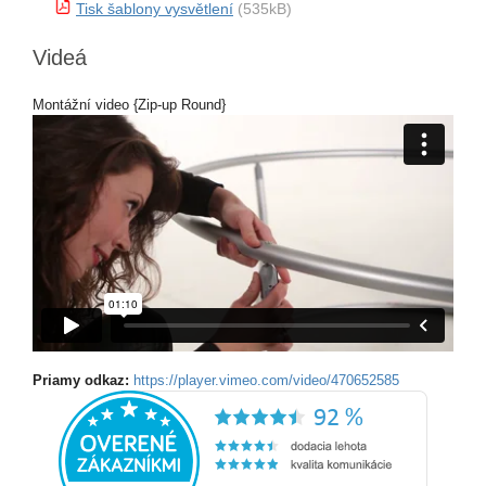
Tisk šablony vysvětlení
(535kB)
Videá
Montážní video {Zip-up Round}
Priamy odkaz:
https://player.vimeo.com/video/470652585