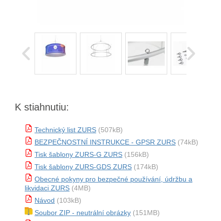
K stiahnutiu:
Technický list ZURS
(507kB)
BEZPEČNOSTNÍ INSTRUKCE - GPSR ZURS
(74kB)
Tisk šablony ZURS-G ZURS
(156kB)
Tisk šablony ZURS-GDS ZURS
(174kB)
Obecné pokyny pro bezpečné používání, údržbu a
likvidaci ZURS
(4MB)
Návod
(103kB)
Soubor ZIP - neutrální obrázky
(151MB)