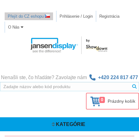
Přejít do CZ eshopu
Prihlásenie / Login
Registrácia
O Nás
Nenašli ste, čo hľadáte? Zavolajte nám
+420 224 817 477
0
Prázdny košík
KATEGÓRIE