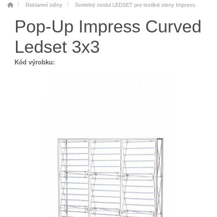
Reklamní stěny
Svetelný modul LEDSET pre textilné steny Impress
Pop-Up Impress Curved
Ledset 3x3
Kód výrobku: