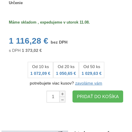
Určenie
Určenie
Máme skladom , expedujeme v utorok 11.08.
1 116,28 €
bez DPH
s DPH
1 373,02
€
Od 10 ks
Od 20 ks
Od 50 ks
1 072,09 €
1 050,65 €
1 029,63 €
potrebujete viac kusov?
zavoláme vám
Množstvo:
PRIDAŤ DO KOŠÍKA