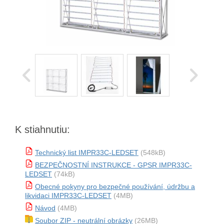
K stiahnutiu:
Technický list IMPR33C-LEDSET
(548kB)
BEZPEČNOSTNÍ INSTRUKCE - GPSR IMPR33C-
LEDSET
(74kB)
Obecné pokyny pro bezpečné používání, údržbu a
likvidaci IMPR33C-LEDSET
(4MB)
Návod
(4MB)
Soubor ZIP - neutrální obrázky
(26MB)