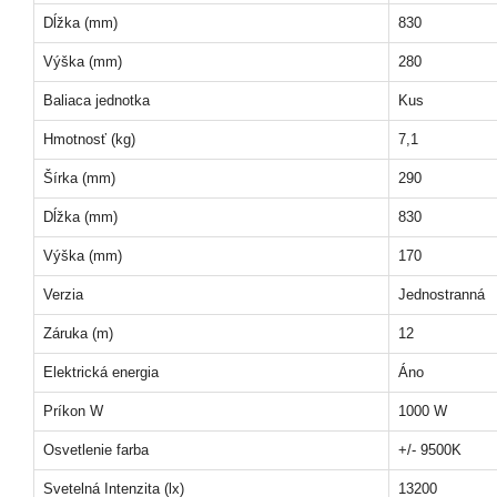
Dĺžka (mm)
830
Výška (mm)
280
Baliaca jednotka
Kus
Hmotnosť (kg)
7,1
Šírka (mm)
290
Dĺžka (mm)
830
Výška (mm)
170
Verzia
Jednostranná
Záruka (m)
12
Elektrická energia
Áno
Príkon W
1000 W
Osvetlenie farba
+/- 9500K
Svetelná Intenzita (lx)
13200