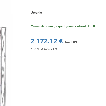
Určenie
Určenie
Máme skladom , expedujeme v utorok 11.08.
2 172,12 €
bez DPH
s DPH
2 671,71
€