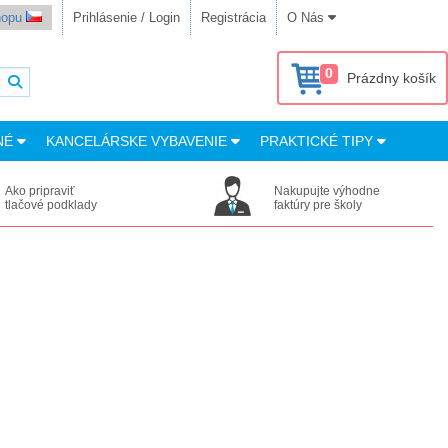
shopu
Prihlásenie / Login
Registrácia
O Nás
0
Prázdny košík
NÉ
KANCELÁRSKE VYBAVENIE
PRAKTICKÉ TIPY
Ako pripraviť
Nakupujte výhodne
tlačové podklady
faktúry pre školy