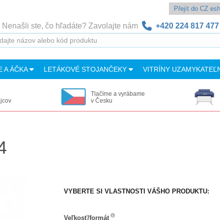
Přejít do CZ e
Nenašli ste, čo hľadáte? Zavolajte nám
+420 224 817 477
E A ÁČKA
LETÁKOVÉ STOJANČEKY
VITRÍNY UZAMYKATEĽ
Tlačíme a vyrábame
ajcov
v Česku
4
VYBERTE SI VLASTNOSTI VÁŠHO PRODUKTU:
Veľkosť/formát
Veľkosť/formát