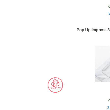
O
Pop Up Impress 3
O
2