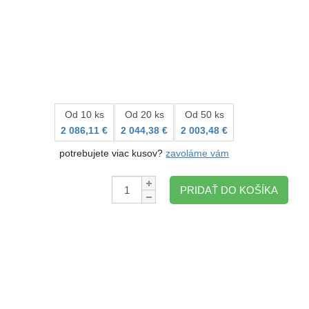
Od 10 ks
Od 20 ks
Od 50 ks
2 086,11 €
2 044,38 €
2 003,48 €
potrebujete viac kusov?
zavoláme vám
Množstvo:
PRIDAŤ DO KOŠÍKA