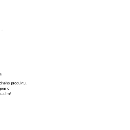
ta
odného produktu,
ujem o
oradím!