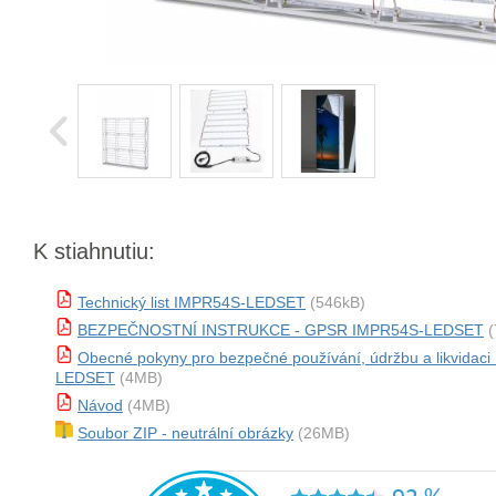
K stiahnutiu:
Technický list IMPR54S-LEDSET
(546kB)
BEZPEČNOSTNÍ INSTRUKCE - GPSR IMPR54S-LEDSET
(
Obecné pokyny pro bezpečné používání, údržbu a likvidac
LEDSET
(4MB)
Návod
(4MB)
Soubor ZIP - neutrální obrázky
(26MB)