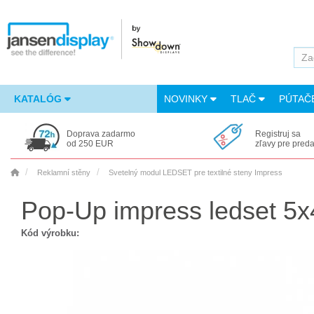
KATALÓG
NOVINKY
TLAČ
PÚTAČ
Doprava zadarmo
Registruj sa
od 250 EUR
zľavy pre pred
Reklamní stěny
Svetelný modul LEDSET pre textilné steny Impress
Pop-Up impress ledset 5x
Kód výrobku: