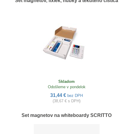
Set magnetov, fixiek, hubky a tekutého čističa
Skladom
Odošleme v pondelok
31,44 €
bez DPH
(38,67 € s DPH)
Set magnetov na whiteboardy SCRITTO