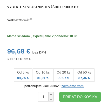
VYBERTE SI VLASTNOSTI VÁŠHO PRODUKTU:
Veľkosť/formát
Veľkosť/formát
Máme skladom , expedujeme v pondelok 10.08.
96,68 €
bez DPH
s DPH
118,92
€
Od 5 ks
Od 10 ks
Od 20 ks
Od 50 ks
94,75 €
91,91 €
90,07 €
87,36 €
potrebujete viac kusov?
zavoláme vám
Množstvo:
PRIDAŤ DO KOŠÍKA