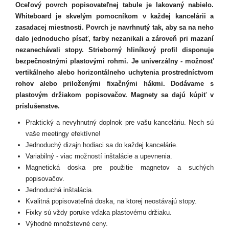
Oceľový povrch popisovateľnej tabule je lakovaný nabielo.
Whiteboard je skvelým pomocníkom v každej kancelárii a
zasadacej miestnosti. Povrch je navrhnutý tak, aby sa na neho
dalo jednoducho písať, farby nezanikali a zároveň pri mazaní
nezanechávali stopy. Strieborný hliníkový profil disponuje
bezpečnostnými plastovými rohmi. Je univerzálny - možnosť
vertikálneho alebo horizontálneho uchytenia prostredníctvom
rohov alebo priloženými fixačnými hákmi. Dodávame s
plastovým držiakom popisovačov.
Magnety sa dajú kúpiť v
príslušenstve.
Praktický a nevyhnutný doplnok pre vašu kanceláriu. Nech sú
vaše meetingy efektívne!
Jednoduchý dizajn hodiaci sa do každej kancelárie.
Variabilný - viac možností inštalácie a upevnenia.
Magnetická doska pre použitie magnetov a suchých
popisovačov.
Jednoduchá inštalácia.
Kvalitná popisovateľná doska, na ktorej neostávajú stopy.
Fixky sú vždy poruke vďaka plastovému držiaku.
Výhodné množstevné ceny.