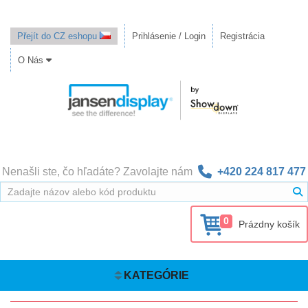
Přejít do CZ eshopu
Prihlásenie / Login
Registrácia
O Nás
Nenašli ste, čo hľadáte? Zavolajte nám
+420 224 817 477
0
Prázdny košík
KATEGÓRIE