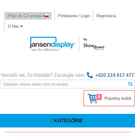
Přejít do CZ eshopu
Prihlásenie / Login
Registrácia
O Nás
Nenašli ste, čo hľadáte? Zavolajte nám
+420 224 817 477
0
Prázdny košík
KATEGÓRIE