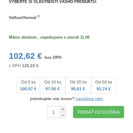
VYBERTE SI VLASTNOSTI VÁŠHO PRODUKTU:
Veľkosť/formát
Veľkosť/formát
Máme skladom , expedujeme v utorok 11.08.
102,62 €
bez DPH
s DPH
126,22
€
Od 5 ks
Od 10 ks
Od 20 ks
Od 50 ks
100,57 €
97,56 €
95,61 €
92,74 €
potrebujete viac kusov?
zavoláme vám
Množstvo:
PRIDAŤ DO KOŠÍKA