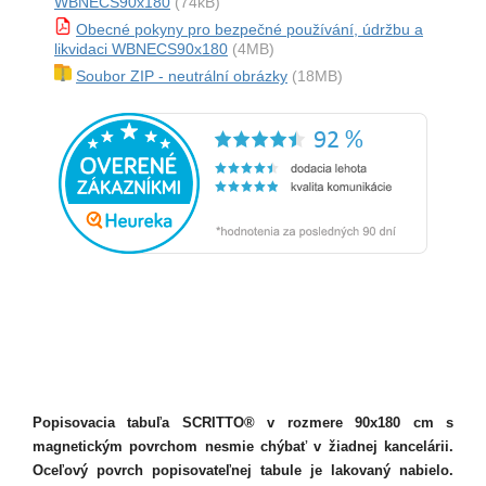
WBNECS90x180
(74kB)
Obecné pokyny pro bezpečné používání, údržbu a
likvidaci WBNECS90x180
(4MB)
Soubor ZIP - neutrální obrázky
(18MB)
Popisovacia tabuľa SCRITTO® v rozmere 90x180 cm s
magnetickým povrchom nesmie chýbať v žiadnej kancelárii.
Oceľový povrch popisovateľnej tabule je lakovaný nabielo.