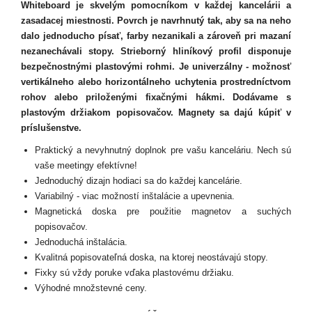
Whiteboard je skvelým pomocníkom v každej kancelárii a
zasadacej miestnosti. Povrch je navrhnutý tak, aby sa na neho
dalo jednoducho písať, farby nezanikali a zároveň pri mazaní
nezanechávali stopy. Strieborný hliníkový profil disponuje
bezpečnostnými plastovými rohmi. Je univerzálny - možnosť
vertikálneho alebo horizontálneho uchytenia prostredníctvom
rohov alebo priloženými fixačnými hákmi.
Dodávame s
plastovým držiakom popisovačov.
Magnety sa dajú kúpiť v
príslušenstve.
Praktický a nevyhnutný doplnok pre vašu kanceláriu. Nech sú
vaše meetingy efektívne!
Jednoduchý dizajn hodiaci sa do každej kancelárie.
Variabilný - viac možností inštalácie a upevnenia.
Magnetická doska pre použitie magnetov a suchých
popisovačov.
Jednoduchá inštalácia.
Kvalitná popisovateľná doska, na ktorej neostávajú stopy.
Fixky sú vždy poruke vďaka plastovému držiaku.
Výhodné množstevné ceny.