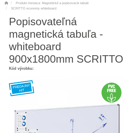
Produkt mesiaca: Magnetické a popisovacie tabule
SCRITTO economy whiteboard
Popisovateľná
magnetická tabuľa -
whiteboard
900x1800mm SCRITTO
Kód výrobku: