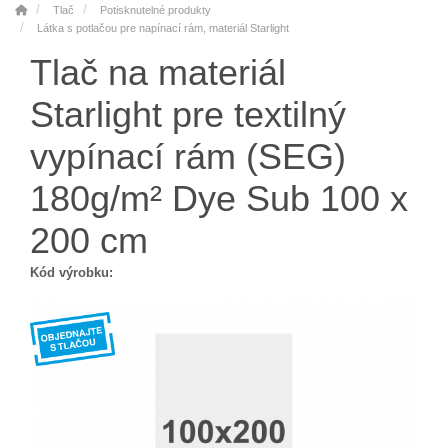
Tlač
Potisknutelné produkty
Látka s potlačou pre napínací rám, materiál Starlight
Tlač na materiál
Starlight pre textilný
vypínací rám (SEG)
180g/m² Dye Sub 100 x
200 cm
Kód výrobku: