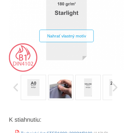
Nahrať vlastný motív
K stiahnutiu: