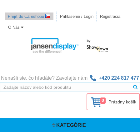
Přejít do CZ eshopu
Prihlásenie / Login
Registrácia
O Nás
Nenašli ste, čo hľadáte? Zavolajte nám
+420 224 817 477
0
Prázdny košík
KATEGÓRIE