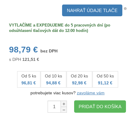
Zadná
strana
NAHRAŤ ÚDAJE TLAČE
VYTLAČÍME a EXPEDUJEME do 5 pracovných dní (po
odsúhlasení tlačových dát do 12:00 hodín)
98,79 €
bez DPH
s DPH
121,51
€
Od 5 ks
Od 10 ks
Od 20 ks
Od 50 ks
96,81 €
94,88 €
92,98 €
91,12 €
potrebujete viac kusov?
zavoláme vám
Množstvo:
PRIDAŤ DO KOŠÍKA