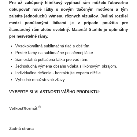
Pre už zakúpený hliníkový vypínací rám môžete ľubovoľne
dokupovať nové látky s novým tlačeným motívom a tým
zaistíte jednoduchú výmenu rôznych vizuálov. Jediný rozdiel
medzi ponúkanými látkami je v prípade použitia pre
štandardný rám alebo svetelný. Materiál Starlite je optimálny
pre nesvetelné rámy.
Vysokokvalitná sublimačná tlač s obšitím.
Pestré farby na sublimačne potlačenej látke.
Samostatná potlačená látka pre váš rám.
Jednoduchá výmena obsahu vďaka silikónovým okrajom.
Individuálne riešenie - kontaktujte experta nižšie.
Výhodné množstevné zľavy.
VYBERTE SI VLASTNOSTI VÁŠHO PRODUKTU:
Veľkosť/formát
Veľkosť/formát
Zadná strana