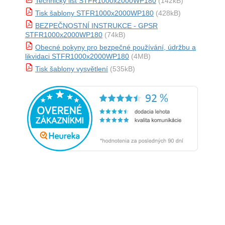
Technický list STFR1000x2000WP180
(142kB)
Tisk šablony STFR1000x2000WP180
(428kB)
BEZPEČNOSTNÍ INSTRUKCE - GPSR
STFR1000x2000WP180
(74kB)
Obecné pokyny pro bezpečné používání, údržbu a
likvidaci STFR1000x2000WP180
(4MB)
Tisk šablony vysvětlení
(535kB)