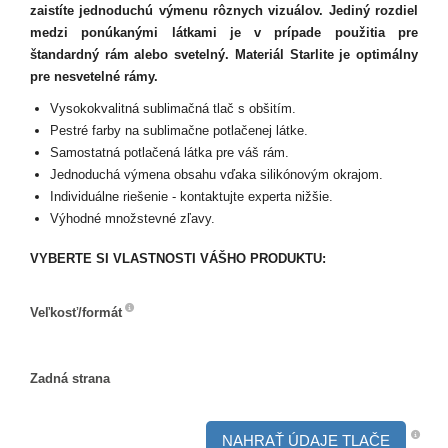
zaistíte jednoduchú výmenu rôznych vizuálov. Jediný rozdiel
medzi ponúkanými látkami je v prípade použitia pre
štandardný rám alebo svetelný. Materiál Starlite je optimálny
pre nesvetelné rámy.
Vysokokvalitná sublimačná tlač s obšitím.
Pestré farby na sublimačne potlačenej látke.
Samostatná potlačená látka pre váš rám.
Jednoduchá výmena obsahu vďaka silikónovým okrajom.
Individuálne riešenie - kontaktujte experta nižšie.
Výhodné množstevné zľavy.
VYBERTE SI VLASTNOSTI VÁŠHO PRODUKTU:
Veľkosť/formát
Veľkosť/formát
Zadná strana
Zadná
strana
NAHRAŤ ÚDAJE TLAČE