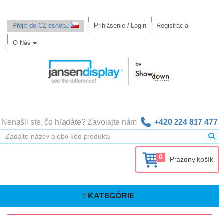
Přejít do CZ eshopu
Prihlásenie / Login
Registrácia
O Nás
Nenašli ste, čo hľadáte? Zavolajte nám
+420 224 817 477
0
Prázdny košík
KATEGÓRIE