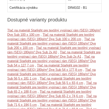
Certifikácia výrobku
DIN4102 - B1
Dostupné varianty produktu
Tlač na materiál Starlight pre textilný vypínací rám (SEG) 180g/m²
Dye Sub 100 x 100 cm
,
Tlač na materiál Starlight pre textilný
vypínací rám (SEG) 180g/m² Dye Sub 100 x 200 cm
,
Tlač na
materiál Starlight pre textilný vypínací rám (SEG) 180g/m² Dye
Sub 200 x 100 cm
,
Tlač na materiál Starlight pre textilný vypínací
rám (SEG) 180g/m² Dye Sub 2x A0
,
Tlač na materiál Starlight pre
textilný vypínací rám (SEG) 180g/m² Dye Sub 2x A1
,
Tlač na
materiál Starlight pre textilný vypínací rám (SEG) 180g/m² Dye
Sub 54 x 127,7 cm
,
Tlač na materiál Starlight pre textilný
vypínací rám (SEG) 180g/m² Dye Sub 54 x 177,8 cm
,
Tlač na
materiál Starlight pre textilný vypínací rám (SEG) 180g/m² Dye
Sub 56,5 x 181,1 cm
,
Tlač na materiál Starlight pre textilný
vypínací rám (SEG) 180g/m² Dye Sub 56,5 x 83,4 cm
,
Tlač na
materiál Starlight pre textilný vypínací rám (SEG) 180g/m² Dye
Sub 65,2 x 188,8 cm
,
Tlač na materiál Starlight pre textilný
vypínací rám (SEG) 180g/m² Dye Sub 65,2 x 74,6 cm
,
Tlač na
materiál Starlight pre textilný vypínací rám (SEG) 180g/m² Dye
Sub 71,6 x 194,5 cm
,
Tlač na materiál Starlight pre textilný