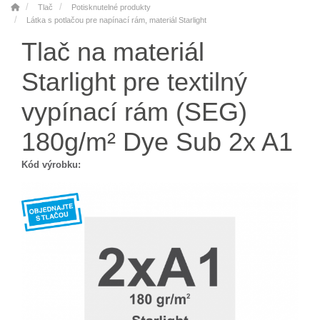
Tlač
Potisknutelné produkty
Látka s potlačou pre napínací rám, materiál Starlight
Tlač na materiál
Starlight pre textilný
vypínací rám (SEG)
180g/m² Dye Sub 2x A1
Kód výrobku: