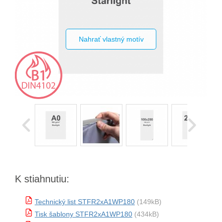
Nahrať vlastný motív
K stiahnutiu:
Technický list STFR2xA1WP180
(149kB)
Tisk šablony STFR2xA1WP180
(434kB)