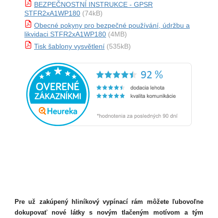
BEZPEČNOSTNÍ INSTRUKCE - GPSR
STFR2xA1WP180
(74kB)
Obecné pokyny pro bezpečné používání, údržbu a
likvidaci STFR2xA1WP180
(4MB)
Tisk šablony vysvětlení
(535kB)
Pre už zakúpený hliníkový vypínací rám môžete ľubovoľne
dokupovať nové látky s novým tlačeným motívom a tým