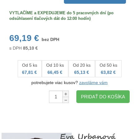
VYTLAČÍME a EXPEDUJEME do 5 pracovných dní (po
odsúhlasení tlačových dát do 12:00 hodín)
69,19 €
bez DPH
s DPH
85,10
€
Od 5 ks
Od 10 ks
Od 20 ks
Od 50 ks
67,81 €
66,45 €
65,13 €
63,82 €
potrebujete viac kusov?
zavoláme vám
Množstvo:
PRIDAŤ DO KOŠÍKA
Eva Urbanová