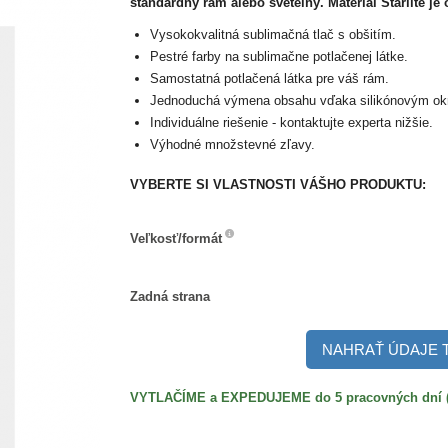
štandardný rám alebo svetelný. Materiál Starlite je
Vysokokvalitná sublimačná tlač s obšitím.
Pestré farby na sublimačne potlačenej látke.
Samostatná potlačená látka pre váš rám.
Jednoduchá výmena obsahu vďaka silikónovým ok
Individuálne riešenie - kontaktujte experta nižšie.
Výhodné množstevné zľavy.
VYBERTE SI VLASTNOSTI VÁŠHO PRODUKTU:
Veľkosť/formát
Veľkosť/formát
Zadná
Zadná strana
strana
NAHRAŤ ÚDAJE 
VYTLAČÍME a EXPEDUJEME do 5 pracovných dní (po