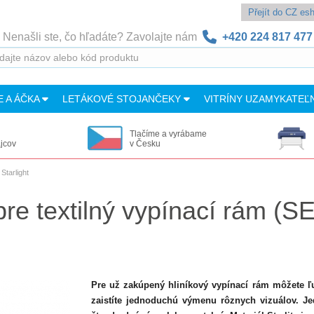
Přejít do CZ e
Nenašli ste, čo hľadáte? Zavolajte nám
+420 224 817 477
E A ÁČKA
LETÁKOVÉ STOJANČEKY
VITRÍNY UZAMYKATEĽ
Tlačíme a vyrábame
ajcov
v Česku
Starlight
t pre textilný vypínací rám 
Pre už zakúpený hliníkový vypínací rám môžete 
zaistíte jednoduchú výmenu rôznych vizuálov. Je