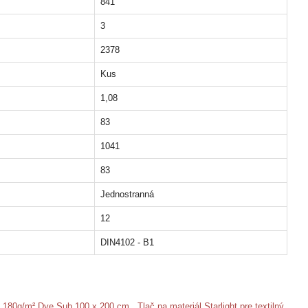
841
3
2378
Kus
1,08
83
1041
83
Jednostranná
12
DIN4102 - B1
EG) 180g/m² Dye Sub 100 x 200 cm
,
Tlač na materiál Starlight pre textilný