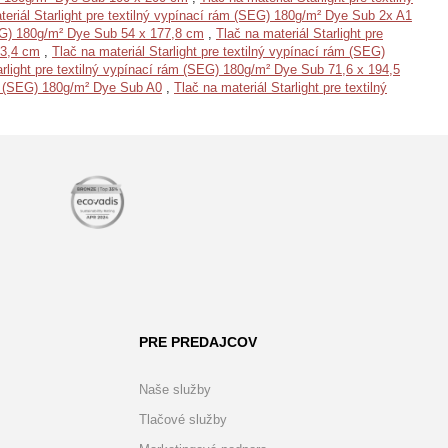
teriál Starlight pre textilný vypínací rám (SEG) 180g/m² Dye Sub 2x A1
(SEG) 180g/m² Dye Sub 54 x 177,8 cm
,
Tlač na materiál Starlight pre
83,4 cm
,
Tlač na materiál Starlight pre textilný vypínací rám (SEG)
arlight pre textilný vypínací rám (SEG) 180g/m² Dye Sub 71,6 x 194,5
rám (SEG) 180g/m² Dye Sub A0
,
Tlač na materiál Starlight pre textilný
PRE PREDAJCOV
Naše služby
Tlačové služby