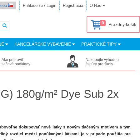
shopu
Prihlásenie / Login
Registrácia
O Nás
0
Prázdny košík
NÉ
KANCELÁRSKE VYBAVENIE
PRAKTICKÉ TIPY
Ako pripraviť
Nakupujte výhodne
tlačové podklady
faktúry pre školy
(SEG) 180g/m² Dye Sub 2x
ľubovoľne dokupovať nové látky s novým tlačeným motívom a tým
diný rozdiel medzi ponúkanými látkami je v prípade použitia pre