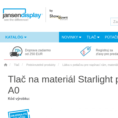
KATALÓG
NOVINKY
TLAČ
PÚTAČ
Doprava zadarmo
Registruj sa
od 250 EUR
zľavy pre pred
Tlač
Potisknutelné produkty
Látka s potlačou pre napínací rám, materiál 
Tlač na materiál Starligh
A0
Kód výrobku: