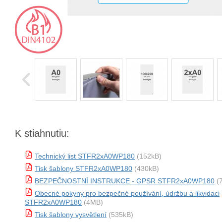
K stiahnutiu:
Technický list STFR2xA0WP180
(152kB)
Tisk šablony STFR2xA0WP180
(430kB)
BEZPEČNOSTNÍ INSTRUKCE - GPSR STFR2xA0WP180
(
Obecné pokyny pro bezpečné používání, údržbu a likvidaci
STFR2xA0WP180
(4MB)
Tisk šablony vysvětlení
(535kB)