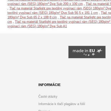
vypínací rám (SEG) 180g/m² Dye Sub 200 x 100 cm
,
Tlač na materiál 
,
Tlač na materiál Starlight pre textilný vypínací rám (SEG) 180g/m² D
textilný vypínací rám (SEG) 180g/m² Dye Sub 56,5 x 181,1 cm
,
Tlač n
180g/m² Dye Sub 65,2 x 188,8 cm
,
Tlač na materiál Starlight pre tex
cm
,
Tlač na materiál Starlight pre textilný vypínací rám (SEG) 180g/m
vypínací rám (SEG) 180g/m² Dye Sub A1
INFORMÁCIE
Časté otázky
Informácie k tlači plagátov a fólií