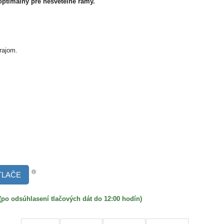
 optimálny pre nesvetelné rámy.
rajom.
TLAČE
 odsúhlasení tlačových dát do 12:00 hodín)