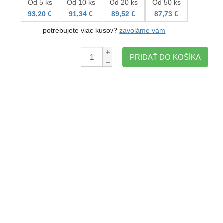
Od 5 ks
Od 10 ks
Od 20 ks
Od 50 ks
93,20 €
91,34 €
89,52 €
87,73 €
potrebujete viac kusov?
zavoláme vám
Množstvo:
PRIDAŤ DO KOŠÍKA