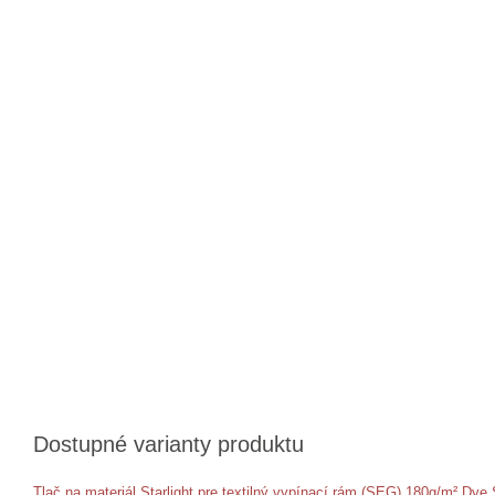
Dostupné varianty produktu
Tlač na materiál Starlight pre textilný vypínací rám (SEG) 180g/m² Dy