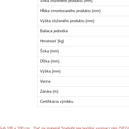
Šírka zloženého produktu (mm)
Hĺbka zmontovaného produktu (mm)
Výška zloženého produktu (mm)
Baliaca jednotka
Hmotnosť (kg)
Šírka (mm)
Dĺžka (mm)
Výška (mm)
Verzia
Záruka (m)
Certifikácia výrobku
e Sub 100 x 100 cm
,
Tlač na materiál Starlight pre textilný vypínací rám (S