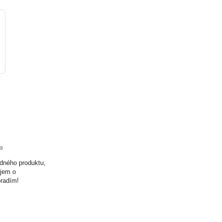
ta
odného produktu,
ujem o
oradím!