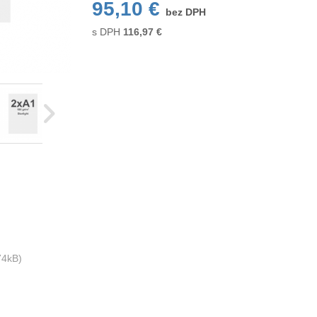
95,10 €
bez DPH
s DPH
116,97
€
74kB)