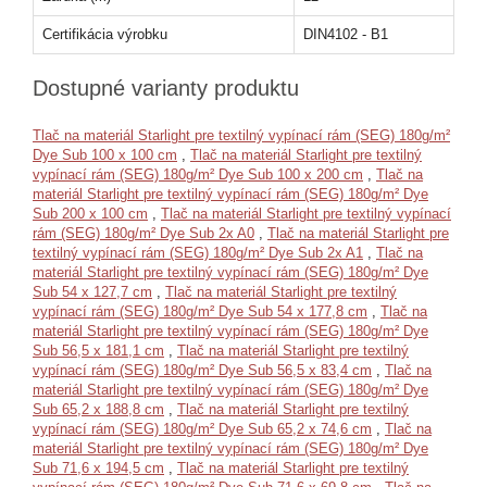
Certifikácia výrobku
DIN4102 - B1
Dostupné varianty produktu
Tlač na materiál Starlight pre textilný vypínací rám (SEG) 180g/m²
Dye Sub 100 x 100 cm
,
Tlač na materiál Starlight pre textilný
vypínací rám (SEG) 180g/m² Dye Sub 100 x 200 cm
,
Tlač na
materiál Starlight pre textilný vypínací rám (SEG) 180g/m² Dye
Sub 200 x 100 cm
,
Tlač na materiál Starlight pre textilný vypínací
rám (SEG) 180g/m² Dye Sub 2x A0
,
Tlač na materiál Starlight pre
textilný vypínací rám (SEG) 180g/m² Dye Sub 2x A1
,
Tlač na
materiál Starlight pre textilný vypínací rám (SEG) 180g/m² Dye
Sub 54 x 127,7 cm
,
Tlač na materiál Starlight pre textilný
vypínací rám (SEG) 180g/m² Dye Sub 54 x 177,8 cm
,
Tlač na
materiál Starlight pre textilný vypínací rám (SEG) 180g/m² Dye
Sub 56,5 x 181,1 cm
,
Tlač na materiál Starlight pre textilný
vypínací rám (SEG) 180g/m² Dye Sub 56,5 x 83,4 cm
,
Tlač na
materiál Starlight pre textilný vypínací rám (SEG) 180g/m² Dye
Sub 65,2 x 188,8 cm
,
Tlač na materiál Starlight pre textilný
vypínací rám (SEG) 180g/m² Dye Sub 65,2 x 74,6 cm
,
Tlač na
materiál Starlight pre textilný vypínací rám (SEG) 180g/m² Dye
Sub 71,6 x 194,5 cm
,
Tlač na materiál Starlight pre textilný