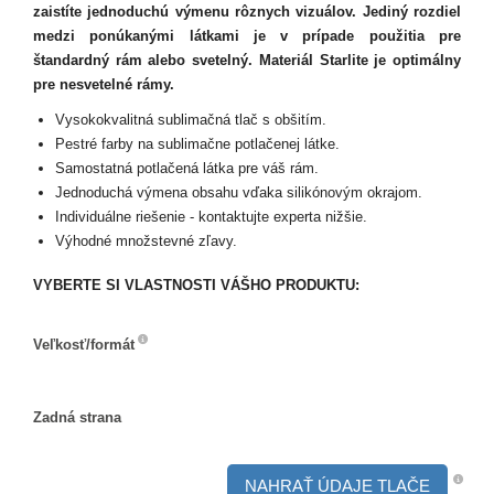
zaistíte jednoduchú výmenu rôznych vizuálov. Jediný rozdiel
medzi ponúkanými látkami je v prípade použitia pre
štandardný rám alebo svetelný. Materiál Starlite je optimálny
pre nesvetelné rámy.
Vysokokvalitná sublimačná tlač s obšitím.
Pestré farby na sublimačne potlačenej látke.
Samostatná potlačená látka pre váš rám.
Jednoduchá výmena obsahu vďaka silikónovým okrajom.
Individuálne riešenie - kontaktujte experta nižšie.
Výhodné množstevné zľavy.
VYBERTE SI VLASTNOSTI VÁŠHO PRODUKTU:
Veľkosť/formát
Veľkosť/formát
Zadná strana
Zadná
strana
NAHRAŤ ÚDAJE TLAČE