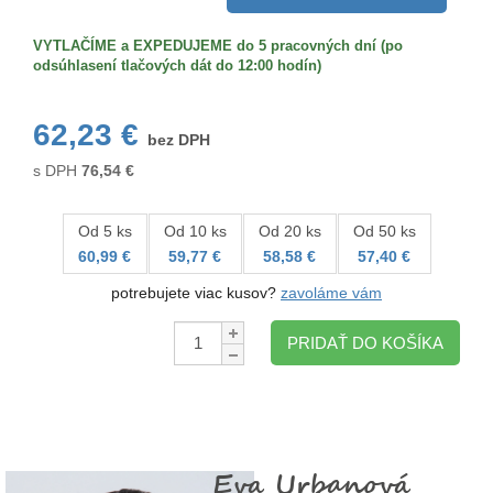
VYTLAČÍME a EXPEDUJEME do 5 pracovných dní (po
odsúhlasení tlačových dát do 12:00 hodín)
62,23 €
bez DPH
s DPH
76,54
€
Od 5 ks
Od 10 ks
Od 20 ks
Od 50 ks
60,99 €
59,77 €
58,58 €
57,40 €
potrebujete viac kusov?
zavoláme vám
Množstvo:
PRIDAŤ DO KOŠÍKA
Eva Urbanová