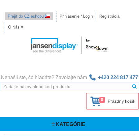
Přejít do CZ eshopu
Prihlásenie / Login
Registrácia
O Nás
Nenašli ste, čo hľadáte? Zavolajte nám
+420 224 817 477
0
Prázdny košík
KATEGÓRIE