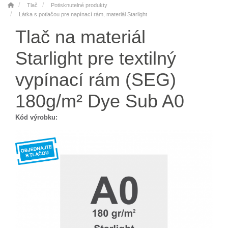
Tlač
Potisknutelné produkty
Látka s potlačou pre napínací rám, materiál Starlight
Tlač na materiál
Starlight pre textilný
vypínací rám (SEG)
180g/m² Dye Sub A0
Kód výrobku: