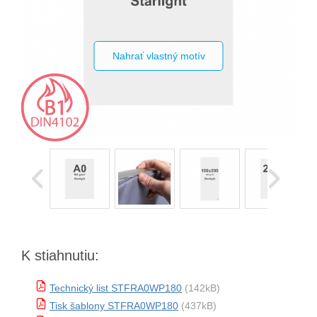
Nahrať vlastný motív
K stiahnutiu:
Technický list STFRA0WP180
(142kB)
Tisk šablony STFRA0WP180
(437kB)