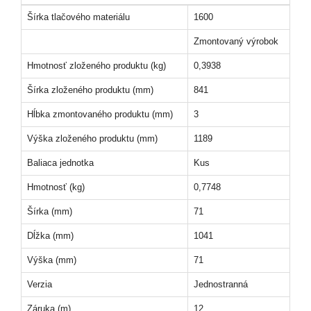
Šírka tlačového materiálu
1600
Zmontovaný výrobok
Hmotnosť zloženého produktu (kg)
0,3938
Šírka zloženého produktu (mm)
841
Hĺbka zmontovaného produktu (mm)
3
Výška zloženého produktu (mm)
1189
Baliaca jednotka
Kus
Hmotnosť (kg)
0,7748
Šírka (mm)
71
Dĺžka (mm)
1041
Výška (mm)
71
Verzia
Jednostranná
Záruka (m)
12