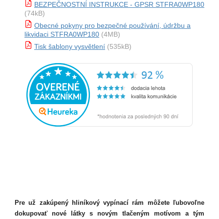
BEZPEČNOSTNÍ INSTRUKCE - GPSR STFRA0WP180
(74kB)
Obecné pokyny pro bezpečné používání, údržbu a
likvidaci STFRA0WP180
(4MB)
Tisk šablony vysvětlení
(535kB)
Pre už zakúpený hliníkový vypínací rám môžete ľubovoľne
dokupovať nové látky s novým tlačeným motívom a tým