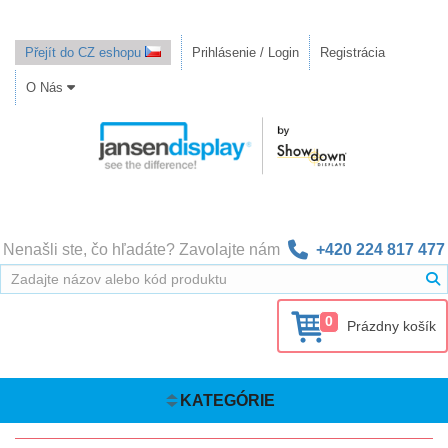
Přejít do CZ eshopu
Prihlásenie / Login
Registrácia
O Nás
Nenašli ste, čo hľadáte? Zavolajte nám
+420 224 817 477
0
Prázdny košík
KATEGÓRIE