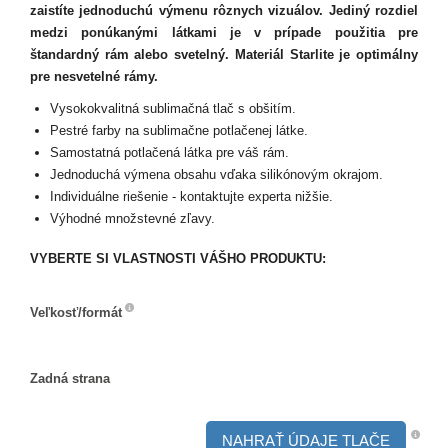
zaistíte jednoduchú výmenu rôznych vizuálov. Jediný rozdiel
medzi ponúkanými látkami je v prípade použitia pre
štandardný rám alebo svetelný. Materiál Starlite je optimálny
pre nesvetelné rámy.
Vysokokvalitná sublimačná tlač s obšitím.
Pestré farby na sublimačne potlačenej látke.
Samostatná potlačená látka pre váš rám.
Jednoduchá výmena obsahu vďaka silikónovým okrajom.
Individuálne riešenie - kontaktujte experta nižšie.
Výhodné množstevné zľavy.
VYBERTE SI VLASTNOSTI VÁŠHO PRODUKTU:
Veľkosť/formát
Veľkosť/formát
Zadná strana
Zadná
strana
NAHRAŤ ÚDAJE TLAČE