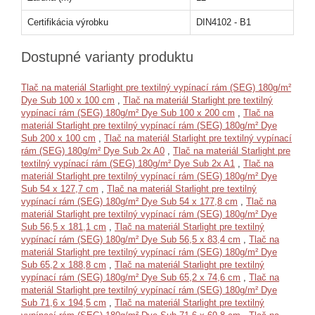
Certifikácia výrobku
DIN4102 - B1
Dostupné varianty produktu
Tlač na materiál Starlight pre textilný vypínací rám (SEG) 180g/m²
Dye Sub 100 x 100 cm
,
Tlač na materiál Starlight pre textilný
vypínací rám (SEG) 180g/m² Dye Sub 100 x 200 cm
,
Tlač na
materiál Starlight pre textilný vypínací rám (SEG) 180g/m² Dye
Sub 200 x 100 cm
,
Tlač na materiál Starlight pre textilný vypínací
rám (SEG) 180g/m² Dye Sub 2x A0
,
Tlač na materiál Starlight pre
textilný vypínací rám (SEG) 180g/m² Dye Sub 2x A1
,
Tlač na
materiál Starlight pre textilný vypínací rám (SEG) 180g/m² Dye
Sub 54 x 127,7 cm
,
Tlač na materiál Starlight pre textilný
vypínací rám (SEG) 180g/m² Dye Sub 54 x 177,8 cm
,
Tlač na
materiál Starlight pre textilný vypínací rám (SEG) 180g/m² Dye
Sub 56,5 x 181,1 cm
,
Tlač na materiál Starlight pre textilný
vypínací rám (SEG) 180g/m² Dye Sub 56,5 x 83,4 cm
,
Tlač na
materiál Starlight pre textilný vypínací rám (SEG) 180g/m² Dye
Sub 65,2 x 188,8 cm
,
Tlač na materiál Starlight pre textilný
vypínací rám (SEG) 180g/m² Dye Sub 65,2 x 74,6 cm
,
Tlač na
materiál Starlight pre textilný vypínací rám (SEG) 180g/m² Dye
Sub 71,6 x 194,5 cm
,
Tlač na materiál Starlight pre textilný