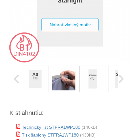
Nahrať vlastný motív
K stiahnutiu:
Technický list STFRA1WP180
(140kB)
Tisk šablony STFRA1WP180
(439kB)