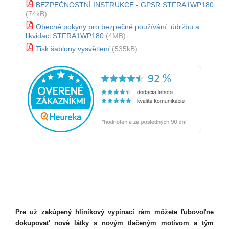
BEZPEČNOSTNÍ INSTRUKCE - GPSR STFRA1WP180
(74kB)
Obecné pokyny pro bezpečné používání, údržbu a
likvidaci STFRA1WP180
(4MB)
Tisk šablony vysvětlení
(535kB)
Pre už zakúpený hliníkový vypínací rám môžete ľubovoľne
dokupovať nové látky s novým tlačeným motívom a tým