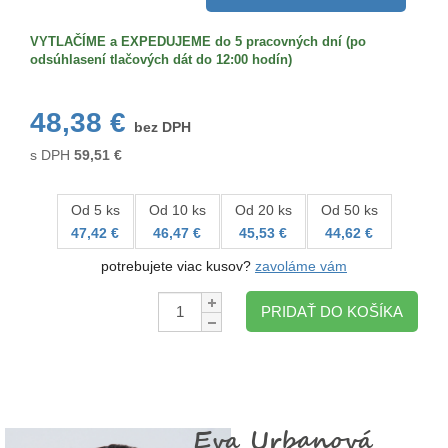
VYTLAČÍME a EXPEDUJEME do 5 pracovných dní (po
odsúhlasení tlačových dát do 12:00 hodín)
48,38 €
bez DPH
s DPH
59,51
€
Od 5 ks
Od 10 ks
Od 20 ks
Od 50 ks
47,42 €
46,47 €
45,53 €
44,62 €
potrebujete viac kusov?
zavoláme vám
Množstvo:
PRIDAŤ DO KOŠÍKA
Eva Urbanová