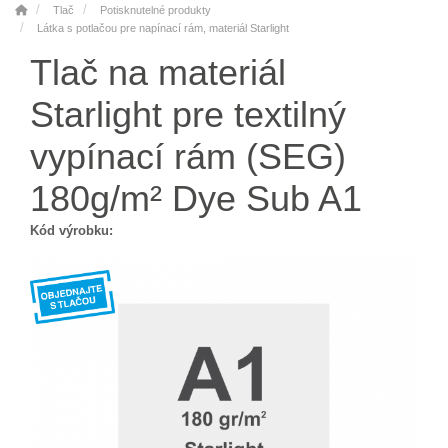
Tlač
Potisknutelné produkty
Látka s potlačou pre napínací rám, materiál Starlight
Tlač na materiál
Starlight pre textilný
vypínací rám (SEG)
180g/m² Dye Sub A1
Kód výrobku: