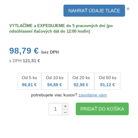
Zadná
strana
NAHRAŤ ÚDAJE TLAČE
VYTLAČÍME a EXPEDUJEME do 5 pracovných dní (po
odsúhlasení tlačových dát do 12:00 hodín)
98,79 €
bez DPH
s DPH
121,51
€
Od 5 ks
Od 10 ks
Od 20 ks
Od 50 ks
96,81 €
94,88 €
92,98 €
91,12 €
potrebujete viac kusov?
zavoláme vám
Množstvo:
PRIDAŤ DO KOŠÍKA