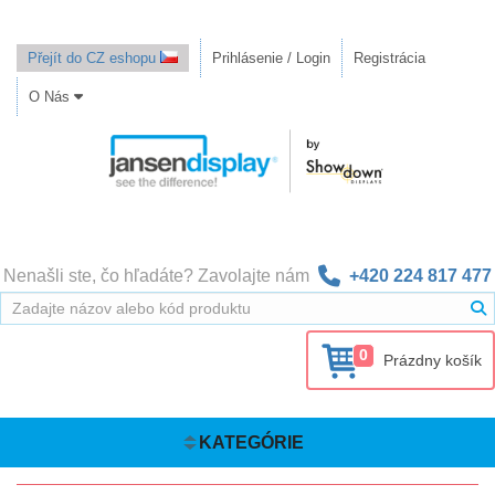
Přejít do CZ eshopu
Prihlásenie / Login
Registrácia
O Nás
Nenašli ste, čo hľadáte? Zavolajte nám
+420 224 817 477
0
Prázdny košík
KATEGÓRIE