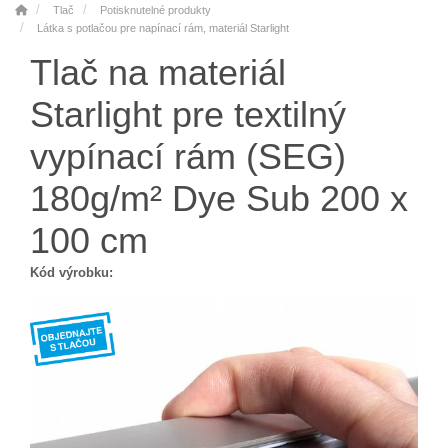
Tlač
Potisknutelné produkty
Látka s potlačou pre napínací rám, materiál Starlight
Tlač na materiál
Starlight pre textilný
vypínací rám (SEG)
180g/m² Dye Sub 200 x
100 cm
Kód výrobku: