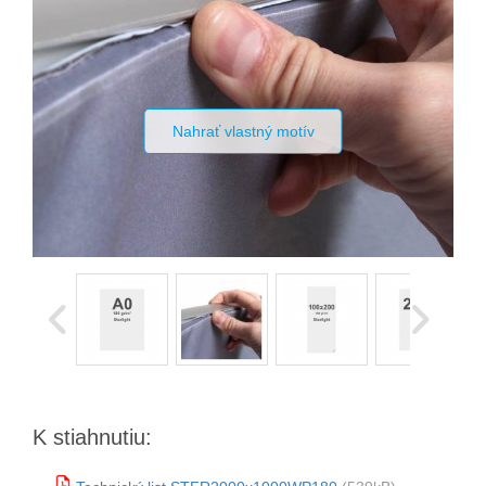
Nahrať vlastný motív
K stiahnutiu: