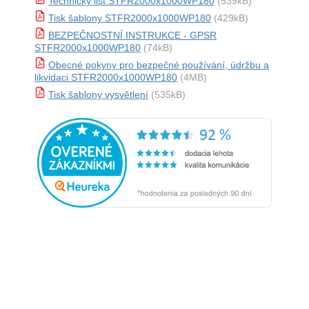
Technický list STFR2000x1000WP180
(539kB)
Tisk šablony STFR2000x1000WP180
(429kB)
BEZPEČNOSTNÍ INSTRUKCE - GPSR
STFR2000x1000WP180
(74kB)
Obecné pokyny pro bezpečné používání, údržbu a
likvidaci STFR2000x1000WP180
(4MB)
Tisk šablony vysvětlení
(535kB)