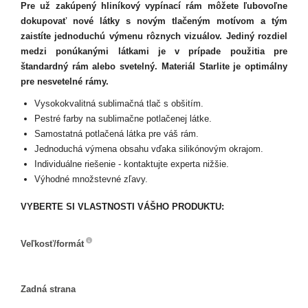
Pre už zakúpený hliníkový vypínací rám môžete ľubovoľne
dokupovať nové látky s novým tlačeným motívom a tým
zaistíte jednoduchú výmenu rôznych vizuálov. Jediný rozdiel
medzi ponúkanými látkami je v prípade použitia pre
štandardný rám alebo svetelný. Materiál Starlite je optimálny
pre nesvetelné rámy.
Vysokokvalitná sublimačná tlač s obšitím.
Pestré farby na sublimačne potlačenej látke.
Samostatná potlačená látka pre váš rám.
Jednoduchá výmena obsahu vďaka silikónovým okrajom.
Individuálne riešenie - kontaktujte experta nižšie.
Výhodné množstevné zľavy.
VYBERTE SI VLASTNOSTI VÁŠHO PRODUKTU:
Veľkosť/formát
Veľkosť/formát
Zadná strana