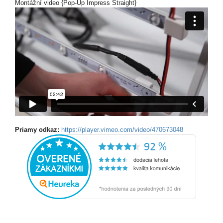
Montážní video {Pop-Up Impress Straight}
Priamy odkaz:
https://player.vimeo.com/video/470673048