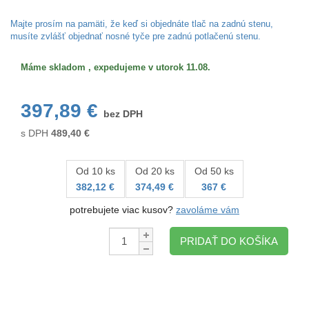
Veľkosť/formát
Majte prosím na pamäti, že keď si objednáte tlač na zadnú stenu,
musíte zvlášť objednať nosné tyče pre zadnú potlačenú stenu.
Máme skladom , expedujeme v utorok 11.08.
397,89 €
bez DPH
s DPH
489,40
€
Od 10 ks
Od 20 ks
Od 50 ks
382,12 €
374,49 €
367 €
potrebujete viac kusov?
zavoláme vám
Množstvo:
PRIDAŤ DO KOŠÍKA