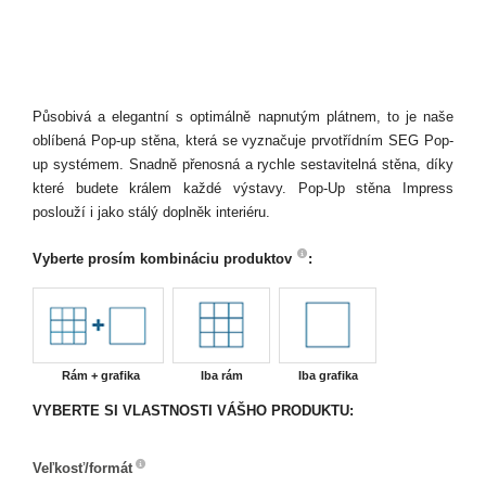
Působivá a elegantní s optimálně napnutým plátnem, to je naše
oblíbená Pop-up stěna, která se vyznačuje prvotřídním SEG Pop-
up systémem. Snadně přenosná a rychle sestavitelná stěna, díky
které budete králem každé výstavy. Pop-Up stěna Impress
poslouží i jako stálý doplněk interiéru.
Vyberte prosím kombináciu produktov
:
Rám + grafika
Iba rám
Iba grafika
VYBERTE SI VLASTNOSTI VÁŠHO PRODUKTU:
Veľkosť/formát