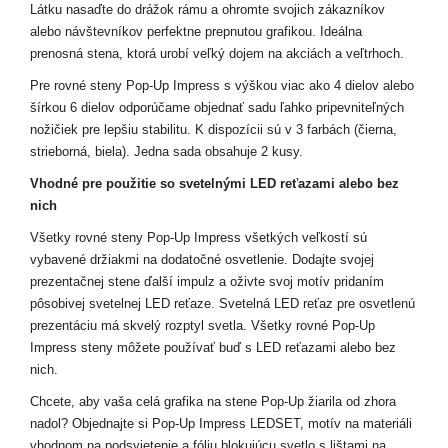
Látku nasaďte do drážok rámu a ohromte svojich zákazníkov
alebo návštevníkov perfektne prepnutou grafikou. Ideálna
prenosná stena, ktorá urobí veľký dojem na akciách a veľtrhoch.
Pre rovné steny Pop-Up Impress s výškou viac ako 4 dielov alebo
šírkou 6 dielov odporúčame objednať sadu ľahko pripevniteľných
nožičiek pre lepšiu stabilitu. K dispozícii sú v 3 farbách (čierna,
strieborná, biela). Jedna sada obsahuje 2 kusy.
Vhodné pre použitie so svetelnými LED reťazami alebo bez
nich
Všetky rovné steny Pop-Up Impress všetkých veľkostí sú
vybavené držiakmi na dodatočné osvetlenie. Dodajte svojej
prezentačnej stene ďalší impulz a oživte svoj motív pridaním
pôsobivej svetelnej LED reťaze. Svetelná LED reťaz pre osvetlenú
prezentáciu má skvelý rozptyl svetla. Všetky rovné Pop-Up
Impress steny môžete používať buď s LED reťazami alebo bez
nich.
Chcete, aby vaša celá grafika na stene Pop-Up žiarila od zhora
nadol? Objednajte si Pop-Up Impress LEDSET, motív na materiáli
vhodnom na podsvietenie a fóliu blokujúcu svetlo s lištami na