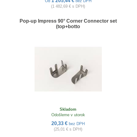
1 205,44 €
Od
bez DPH
(1 482,69 € s DPH)
Pop-up Impress 90° Corner Connector set
(top+botto
Skladom
Odošleme v utorok
20,33 €
bez DPH
(25,01 € s DPH)