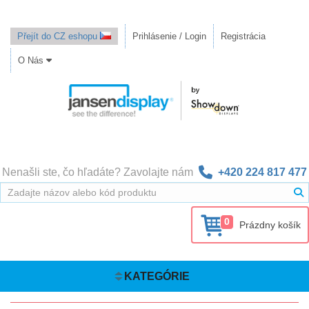
Přejít do CZ eshopu
Prihlásenie / Login
Registrácia
O Nás
Nenašli ste, čo hľadáte? Zavolajte nám
+420 224 817 477
0
Prázdny košík
KATEGÓRIE