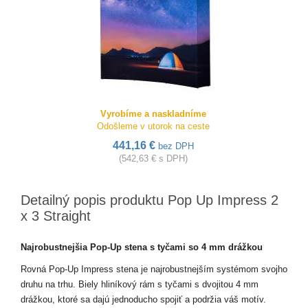
Vyrobíme a naskladníme
Odošleme v utorok na ceste
441,16 €
bez DPH
(542,63 € s DPH)
Detailný popis produktu Pop Up Impress 2
x 3 Straight
Najrobustnejšia Pop-Up stena s tyčami so 4 mm drážkou
Rovná Pop-Up Impress stena je najrobustnejším systémom svojho
druhu na trhu. Biely hliníkový rám s tyčami s dvojitou 4 mm
drážkou, ktoré sa dajú jednoducho spojiť a podržia váš motív.