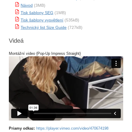
Návod
(3MB)
Tisk šablony SEG
(1MB)
Tisk šablony vysvětlení
(535kB)
Technický list Size Guide
(727kB)
Videá
Montážní video {Pop-Up Impress Straight}
Priamy odkaz:
https://player.vimeo.com/video/470674198