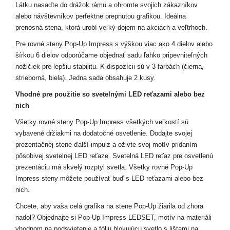
Látku nasaďte do drážok rámu a ohromte svojich zákazníkov
alebo návštevníkov perfektne prepnutou grafikou. Ideálna
prenosná stena, ktorá urobí veľký dojem na akciách a veľtrhoch.
Pre rovné steny Pop-Up Impress s výškou viac ako 4 dielov alebo
šírkou 6 dielov odporúčame objednať sadu ľahko pripevniteľných
nožičiek pre lepšiu stabilitu. K dispozícii sú v 3 farbách (čierna,
strieborná, biela). Jedna sada obsahuje 2 kusy.
Vhodné pre použitie so svetelnými LED reťazami alebo bez
nich
Všetky rovné steny Pop-Up Impress všetkých veľkostí sú
vybavené držiakmi na dodatočné osvetlenie. Dodajte svojej
prezentačnej stene ďalší impulz a oživte svoj motív pridaním
pôsobivej svetelnej LED reťaze. Svetelná LED reťaz pre osvetlenú
prezentáciu má skvelý rozptyl svetla. Všetky rovné Pop-Up
Impress steny môžete používať buď s LED reťazami alebo bez
nich.
Chcete, aby vaša celá grafika na stene Pop-Up žiarila od zhora
nadol? Objednajte si Pop-Up Impress LEDSET, motív na materiáli
vhodnom na podsvietenie a fóliu blokujúcu svetlo s lištami na