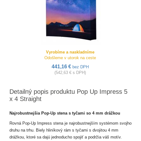
Vyrobíme a naskladníme
Odošleme v utorok na ceste
441,16 €
bez DPH
(542,63 € s DPH)
Detailný popis produktu Pop Up Impress 5
x 4 Straight
Najrobustnejšia Pop-Up stena s tyčami so 4 mm drážkou
Rovná Pop-Up Impress stena je najrobustnejším systémom svojho
druhu na trhu. Biely hliníkový rám s tyčami s dvojitou 4 mm
drážkou, ktoré sa dajú jednoducho spojiť a podržia váš motív.