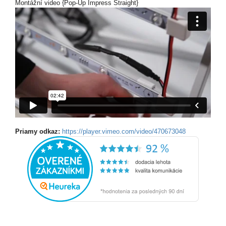
Montážní video {Pop-Up Impress Straight}
Priamy odkaz:
https://player.vimeo.com/video/470673048