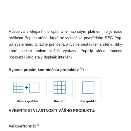
Působivá a elegantní s optimálně napnutým plátnem, to je naše
oblíbená Pop-up stěna, která se vyznačuje prvotřídním SEG Pop-
up systémem. Snadně přenosná a rychle sestavitelná stěna, díky
které budete králem každé výstavy. Pop-Up stěna Impress
poslouží i jako stálý doplněk interiéru.
Vyberte prosím kombináciu produktov
:
Rám + grafika
Iba rám
Iba grafika
VYBERTE SI VLASTNOSTI VÁŠHO PRODUKTU:
Veľkosť/formát