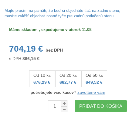
Veľkosť/formát
Majte prosím na pamäti, že keď si objednáte tlač na zadnú stenu,
musíte zvlášť objednať nosné tyče pre zadnú potlačenú stenu.
Máme skladom , expedujeme v utorok 11.08.
704,19 €
bez DPH
s DPH
866,15
€
Od 10 ks
Od 20 ks
Od 50 ks
676,29 €
662,77 €
649,52 €
potrebujete viac kusov?
zavoláme vám
Množstvo:
PRIDAŤ DO KOŠÍKA