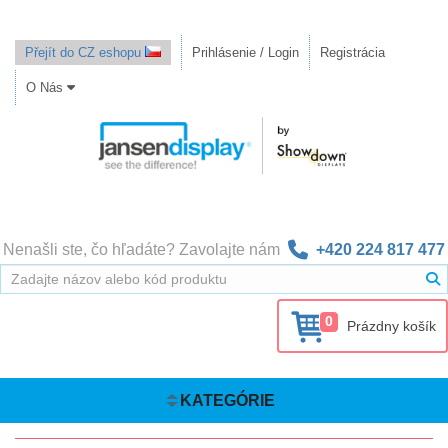
Přejít do CZ eshopu
Prihlásenie / Login
Registrácia
O Nás
Nenašli ste, čo hľadáte? Zavolajte nám
+420 224 817 477
0
Prázdny košík
KATEGÓRIE