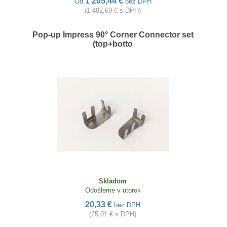
1 205,44 €
Od
bez DPH
(1 482,69 € s DPH)
Pop-up Impress 90° Corner Connector set
(top+botto
Skladom
Odošleme v utorok
20,33 €
bez DPH
(25,01 € s DPH)