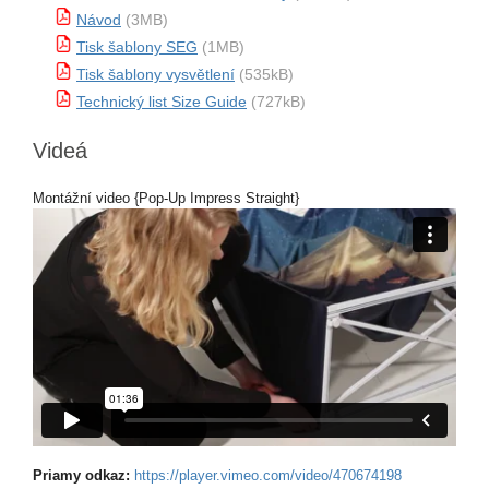
Návod
(3MB)
Tisk šablony SEG
(1MB)
Tisk šablony vysvětlení
(535kB)
Technický list Size Guide
(727kB)
Videá
Montážní video {Pop-Up Impress Straight}
Priamy odkaz:
https://player.vimeo.com/video/470674198