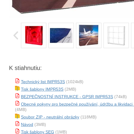
K stiahnutiu:
Technický list IMPR53S
(1024kB)
Tisk šablony IMPR53S
(2MB)
BEZPEČNOSTNÍ INSTRUKCE - GPSR IMPR53S
(74kB)
Obecné pokyny pro bezpečné používání, údržbu a likvidac
(4MB)
Soubor ZIP - neutrální obrázky
(118MB)
Návod
(3MB)
Tisk šablony SEG
(1MB)