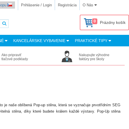
shopu
Prihlásenie / Login
Registrácia
O Nás
0
Prázdny košík
NÉ
KANCELÁRSKE VYBAVENIE
PRAKTICKÉ TIPY
Ako pripraviť
Nakupujte výhodne
tlačové podklady
faktúry pre školy
to je naše oblíbená Pop-up stěna, která se vyznačuje prvotřídním SEG
telná stěna, díky které budete králem každé výstavy. Pop-Up stěna