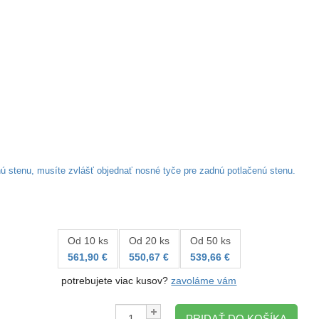
nú stenu, musíte zvlášť objednať nosné tyče pre zadnú potlačenú stenu.
Od 10 ks
Od 20 ks
Od 50 ks
561,90 €
550,67 €
539,66 €
potrebujete viac kusov?
zavoláme vám
Množstvo:
PRIDAŤ DO KOŠÍKA