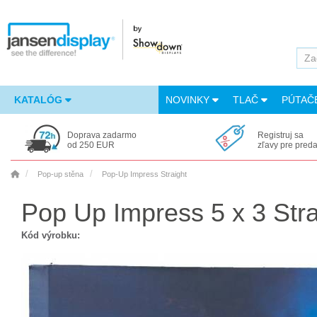
KATALÓG
NOVINKY
TLAČ
PÚTAČ
Doprava zadarmo
Registruj sa
od 250 EUR
zľavy pre pred
Pop-up stěna
Pop-Up Impress Straight
Pop Up Impress 5 x 3 Stra
Kód výrobku: