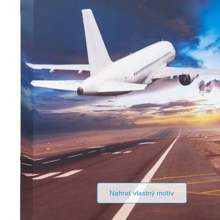
Nahrať vlastný motív