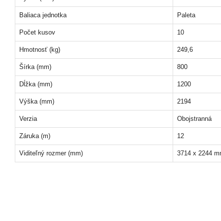
Baliaca jednotka
Paleta
Počet kusov
10
Hmotnosť (kg)
249,6
Šírka (mm)
800
Dĺžka (mm)
1200
Výška (mm)
2194
Verzia
Obojstranná
Záruka (m)
12
Viditeľný rozmer (mm)
3714 x 2244 