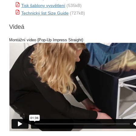
Tisk šablony vysvětlení
(535kB)
Technický list Size Guide
(727kB)
Videá
Montážní video {Pop-Up Impress Straight}