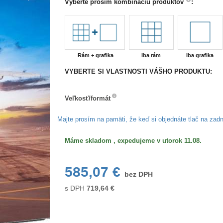
Vyberte prosím kombináciu produktov
:
Rám + grafika
Iba rám
Iba grafika
VYBERTE SI VLASTNOSTI VÁŠHO PRODUKTU:
Veľkosť/formát
Veľkosť/formát
Majte prosím na pamäti, že keď si objednáte tlač na zad
Máme skladom , expedujeme v utorok 11.08.
585,07 €
bez DPH
s DPH
719,64
€