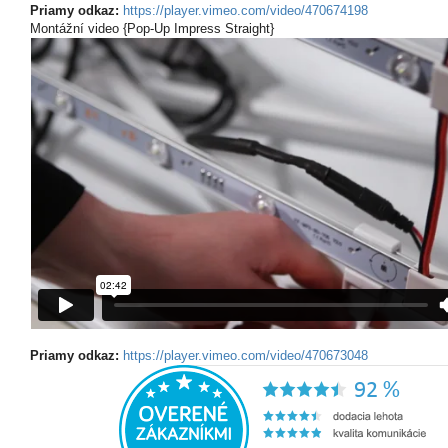
Priamy odkaz:
https://player.vimeo.com/video/470674198
Montážní video {Pop-Up Impress Straight}
Priamy odkaz:
https://player.vimeo.com/video/470673048