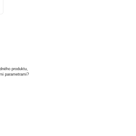
odného produktu,
ými parametrami?