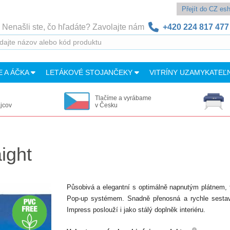
Přejít do CZ e
Nenašli ste, čo hľadáte? Zavolajte nám
+420 224 817 477
E A ÁČKA
LETÁKOVÉ STOJANČEKY
VITRÍNY UZAMYKATEĽ
Tlačíme a vyrábame
ajcov
v Česku
ight
Působivá a elegantní s optimálně napnutým plátnem, 
Pop-up systémem. Snadně přenosná a rychle sestavi
Impress poslouží i jako stálý doplněk interiéru.