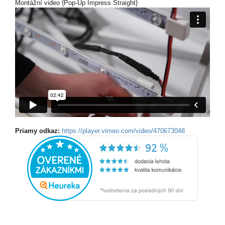
Montážní video {Pop-Up Impress Straight}
Priamy odkaz:
https://player.vimeo.com/video/470673048