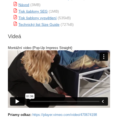
Návod
(3MB)
Tisk šablony SEG
(1MB)
Tisk šablony vysvětlení
(535kB)
Technický list Size Guide
(727kB)
Videá
Montážní video {Pop-Up Impress Straight}
Priamy odkaz:
https://player.vimeo.com/video/470674198