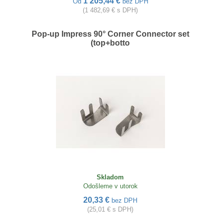
1 205,44 €
Od
bez DPH
(1 482,69 € s DPH)
Pop-up Impress 90° Corner Connector set
(top+botto
Skladom
Odošleme v utorok
20,33 €
bez DPH
(25,01 € s DPH)