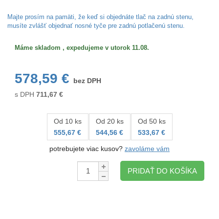
Veľkosť/formát
Majte prosím na pamäti, že keď si objednáte tlač na zadnú stenu,
musíte zvlášť objednať nosné tyče pre zadnú potlačenú stenu.
Máme skladom , expedujeme v utorok 11.08.
578,59 €
bez DPH
s DPH
711,67
€
Od 10 ks
Od 20 ks
Od 50 ks
555,67 €
544,56 €
533,67 €
potrebujete viac kusov?
zavoláme vám
Množstvo:
PRIDAŤ DO KOŠÍKA