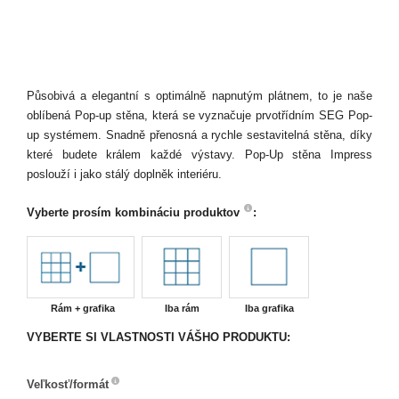
Působivá a elegantní s optimálně napnutým plátnem, to je naše
oblíbená Pop-up stěna, která se vyznačuje prvotřídním SEG Pop-
up systémem. Snadně přenosná a rychle sestavitelná stěna, díky
které budete králem každé výstavy. Pop-Up stěna Impress
poslouží i jako stálý doplněk interiéru.
Vyberte prosím kombináciu produktov
:
Rám + grafika
Iba rám
Iba grafika
VYBERTE SI VLASTNOSTI VÁŠHO PRODUKTU:
Veľkosť/formát