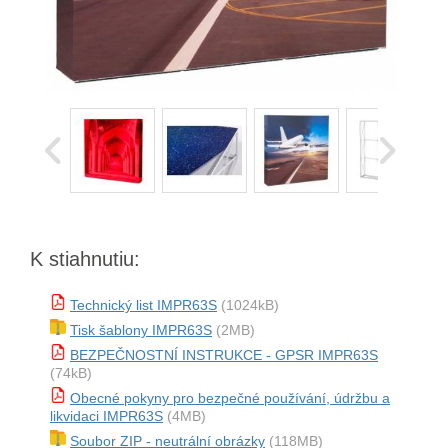
K stiahnutiu:
Technický list IMPR63S
(1024kB)
Tisk šablony IMPR63S
(2MB)
BEZPEČNOSTNÍ INSTRUKCE - GPSR IMPR63S
(74kB)
Obecné pokyny pro bezpečné používání, údržbu a
likvidaci IMPR63S
(4MB)
Soubor ZIP - neutrální obrázky
(118MB)