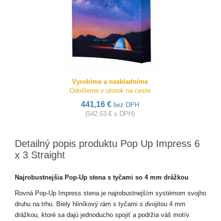
Vyrobíme a naskladníme
Odošleme v utorok na ceste
441,16 €
bez DPH
(542,63 € s DPH)
Detailný popis produktu Pop Up Impress 6
x 3 Straight
Najrobustnejšia Pop-Up stena s tyčami so 4 mm drážkou
Rovná Pop-Up Impress stena je najrobustnejším systémom svojho
druhu na trhu. Biely hliníkový rám s tyčami s dvojitou 4 mm
drážkou, ktoré sa dajú jednoducho spojiť a podržia váš motív.