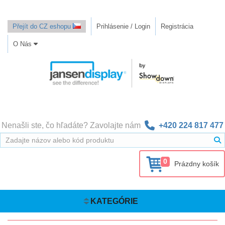
Přejít do CZ eshopu
Prihlásenie / Login
Registrácia
O Nás
Nenašli ste, čo hľadáte? Zavolajte nám
+420 224 817 477
0
Prázdny košík
KATEGÓRIE