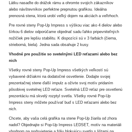
Látku nasaďte do drážok rámu a ohromte svojich zákazníkov
alebo návštevníkov perfektne prepnutou grafikou. Ideálna
prenosná stena, ktorá urobí veľký dojem na akciách a veľtrhoch.
Pre rovné steny Pop-Up Impress s výškou viac ako 4 dielov alebo
šírkou 6 dielov odporúčame objednať sadu ľahko pripevniteľných
nožičiek pre lepšiu stabilitu. K dispozícii sú v 3 farbách (čierna,
strieborná, biela). Jedna sada obsahuje 2 kusy.
Vhodné pre použitie so svetelnými LED reťazami alebo bez
nich
Všetky rovné steny Pop-Up Impress všetkých veľkostí sú
vybavené držiakmi na dodatočné osvetlenie. Dodajte svojej
prezentačnej stene ďalší impulz a oživte svoj motív pridaním
pôsobivej svetelnej LED reťaze. Svetelná LED reťaz pre osvetlenú
prezentáciu má skvelý rozptyl svetla. Všetky rovné Pop-Up
Impress steny môžete používať buď s LED reťazami alebo bez
nich.
Chcete, aby vaša celá grafika na stene Pop-Up žiarila od zhora
nadol? Objednajte si Pop-Up Impress LEDSET, motív na materiáli
vhodnom na podsvietenie a fóliu blokujúcu svetlo s lištami na