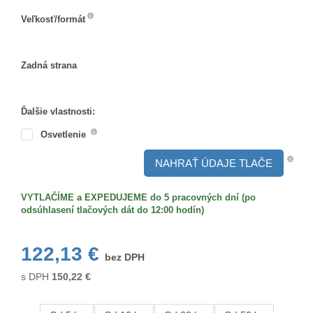
Veľkosť/formát
Veľkosť/formát
Zadná strana
Zadná
strana
Ďalšie vlastnosti:
Osvetlenie
NAHRAŤ ÚDAJE TLAČE
VYTLAČÍME a EXPEDUJEME do 5 pracovných dní (po
odsúhlasení tlačových dát do 12:00 hodín)
122,13 €
bez DPH
s DPH
150,22
€