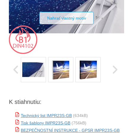
Nahrať vlastný motív
K stiahnutiu:
Technický list IMPR23S-GB
(634kB)
Tisk šablony IMPR23S-GB
(756kB)
BEZPEČNOSTNÍ INSTRUKCE - GPSR IMPR23S-GB