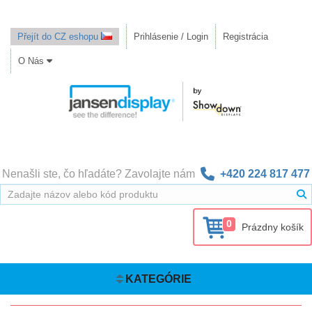
Přejít do CZ eshopu
Prihlásenie / Login
Registrácia
O Nás
Nenašli ste, čo hľadáte? Zavolajte nám
+420 224 817 477
0
Prázdny košík
KATEGÓRIE