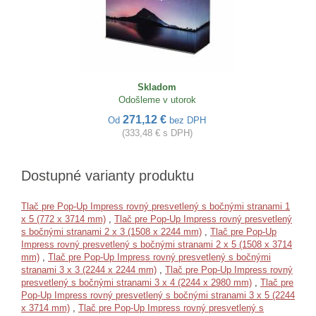
Skladom
Odošleme v utorok
271,12 €
Od
bez DPH
(333,48 € s DPH)
Dostupné varianty produktu
Tlač pre Pop-Up Impress rovný presvetlený s bočnými stranami 1
x 5 (772 x 3714 mm)
,
Tlač pre Pop-Up Impress rovný presvetlený
s bočnými stranami 2 x 3 (1508 x 2244 mm)
,
Tlač pre Pop-Up
Impress rovný presvetlený s bočnými stranami 2 x 5 (1508 x 3714
mm)
,
Tlač pre Pop-Up Impress rovný presvetlený s bočnými
stranami 3 x 3 (2244 x 2244 mm)
,
Tlač pre Pop-Up Impress rovný
presvetlený s bočnými stranami 3 x 4 (2244 x 2980 mm)
,
Tlač pre
Pop-Up Impress rovný presvetlený s bočnými stranami 3 x 5 (2244
x 3714 mm)
,
Tlač pre Pop-Up Impress rovný presvetlený s