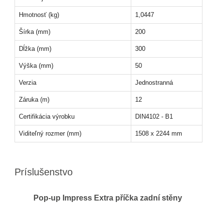
Hmotnosť (kg)
1,0447
Šírka (mm)
200
Dĺžka (mm)
300
Výška (mm)
50
Verzia
Jednostranná
Záruka (m)
12
Certifikácia výrobku
DIN4102 - B1
Viditeľný rozmer (mm)
1508 x 2244 mm
Príslušenstvo
Pop-up Impress Extra příčka zadní stěny