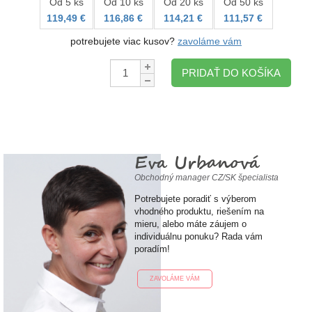
Od 5 ks
Od 10 ks
Od 20 ks
Od 50 ks
119,49 €
116,86 €
114,21 €
111,57 €
potrebujete viac kusov?
zavoláme vám
Množstvo:
PRIDAŤ DO KOŠÍKA
Eva Urbanová
Obchodný manager CZ/SK špecialista
Potrebujete poradiť s výberom
vhodného produktu, riešením na
mieru, alebo máte záujem o
individuálnu ponuku? Rada vám
poradím!
ZAVOLÁME VÁM