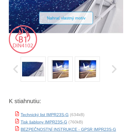
Nahrať vlastný motív
K stiahnutiu:
Technický list IMPR23S-G
(634kB)
Tisk šablony IMPR23S-G
(760kB)
BEZPEČNOSTNÍ INSTRUKCE - GPSR IMPR23S-G