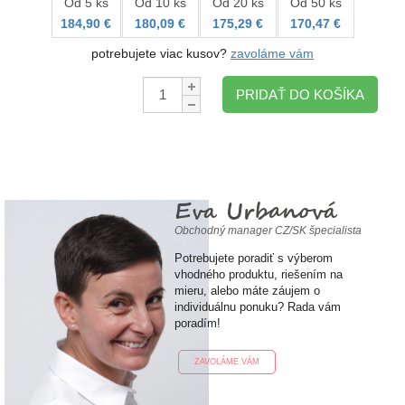
Od 5 ks
Od 10 ks
Od 20 ks
Od 50 ks
184,90 €
180,09 €
175,29 €
170,47 €
potrebujete viac kusov?
zavoláme vám
Množstvo:
PRIDAŤ DO KOŠÍKA
Eva Urbanová
Obchodný manager CZ/SK špecialista
Potrebujete poradiť s výberom
vhodného produktu, riešením na
mieru, alebo máte záujem o
individuálnu ponuku? Rada vám
poradím!
ZAVOLÁME VÁM