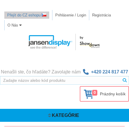
Přejít do CZ eshopu
Prihlásenie / Login
Registrácia
O Nás
Nenašli ste, čo hľadáte? Zavolajte nám
+420 224 817 477
0
Prázdny košík
KATEGÓRIE