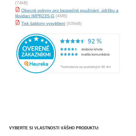
(74kB)
Obecné pokyny pro bezpečné používání, údržbu a
likvidaci IMPR23S-G
(4MB)
Tisk šablony vysvětlení
(535kB)
VYBERTE SI VLASTNOSTI VÁŠHO PRODUKTU: