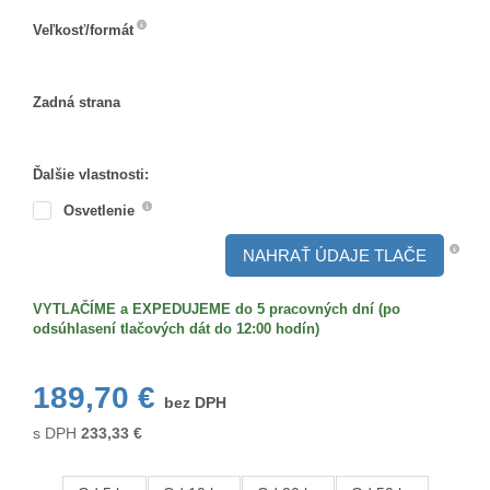
Veľkosť/formát
Veľkosť/formát
Zadná strana
Zadná
strana
Ďalšie vlastnosti:
Osvetlenie
NAHRAŤ ÚDAJE TLAČE
VYTLAČÍME a EXPEDUJEME do 5 pracovných dní (po
odsúhlasení tlačových dát do 12:00 hodín)
189,70 €
bez DPH
s DPH
233,33
€