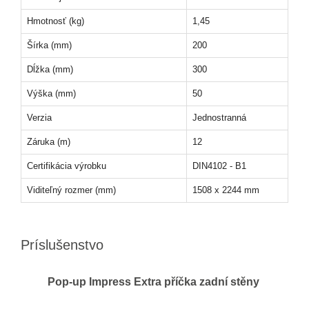
Hmotnosť (kg)
1,45
Šírka (mm)
200
Dĺžka (mm)
300
Výška (mm)
50
Verzia
Jednostranná
Záruka (m)
12
Certifikácia výrobku
DIN4102 - B1
Viditeľný rozmer (mm)
1508 x 2244 mm
Príslušenstvo
Pop-up Impress Extra příčka zadní stěny