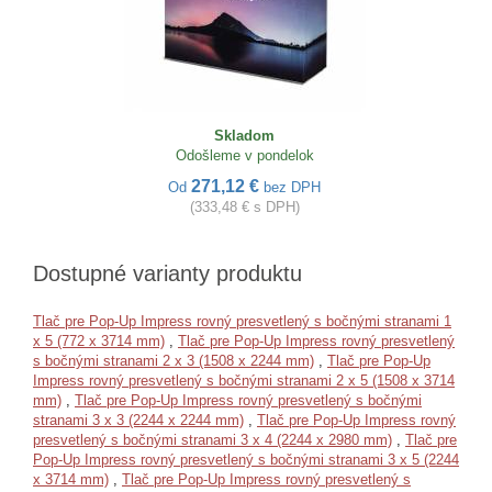
Skladom
Odošleme v pondelok
271,12 €
Od
bez DPH
(333,48 € s DPH)
Dostupné varianty produktu
Tlač pre Pop-Up Impress rovný presvetlený s bočnými stranami 1
x 5 (772 x 3714 mm)
,
Tlač pre Pop-Up Impress rovný presvetlený
s bočnými stranami 2 x 3 (1508 x 2244 mm)
,
Tlač pre Pop-Up
Impress rovný presvetlený s bočnými stranami 2 x 5 (1508 x 3714
mm)
,
Tlač pre Pop-Up Impress rovný presvetlený s bočnými
stranami 3 x 3 (2244 x 2244 mm)
,
Tlač pre Pop-Up Impress rovný
presvetlený s bočnými stranami 3 x 4 (2244 x 2980 mm)
,
Tlač pre
Pop-Up Impress rovný presvetlený s bočnými stranami 3 x 5 (2244
x 3714 mm)
,
Tlač pre Pop-Up Impress rovný presvetlený s