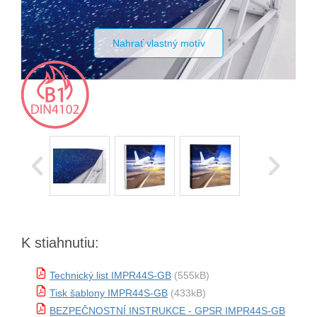
Nahrať vlastný motív
K stiahnutiu:
Technický list IMPR44S-GB
(555kB)
Tisk šablony IMPR44S-GB
(433kB)
BEZPEČNOSTNÍ INSTRUKCE - GPSR IMPR44S-GB