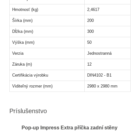
Hmotnosť (kg)
2,4617
Šírka (mm)
200
Dĺžka (mm)
300
Výška (mm)
50
Verzia
Jednostranná
Záruka (m)
12
Certifikácia výrobku
DIN4102 - B1
Viditeľný rozmer (mm)
2980 x 2980 mm
Príslušenstvo
Pop-up Impress Extra příčka zadní stěny