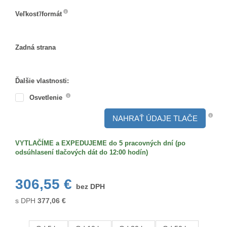
Veľkosť/formát
Veľkosť/formát
Zadná strana
Zadná
strana
Ďalšie vlastnosti:
Osvetlenie
NAHRAŤ ÚDAJE TLAČE
VYTLAČÍME a EXPEDUJEME do 5 pracovných dní (po
odsúhlasení tlačových dát do 12:00 hodín)
306,55 €
bez DPH
s DPH
377,06
€