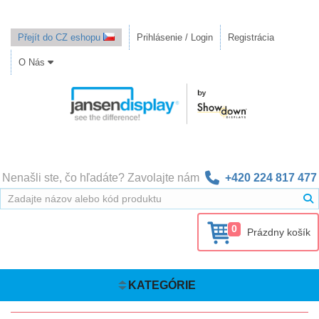
Přejít do CZ eshopu
Prihlásenie / Login
Registrácia
O Nás
Nenašli ste, čo hľadáte? Zavolajte nám
+420 224 817 477
0
Prázdny košík
KATEGÓRIE