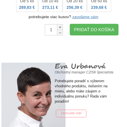
Od 5 ks
Od 10 ks
Od 20 ks
Od 50 ks
289,83 €
273,11 €
256,39 €
239,68 €
potrebujete viac kusov?
zavoláme vám
Množstvo:
PRIDAŤ DO KOŠÍKA
Eva Urbanová
Obchodný manager CZ/SK špecialista
Potrebujete poradiť s výberom
vhodného produktu, riešením na
mieru, alebo máte záujem o
individuálnu ponuku? Rada vám
poradím!
ZAVOLÁME VÁM