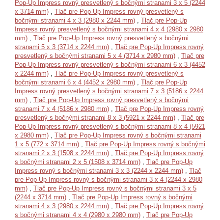
Pop-Up Impress rovný presvetlený s bočnými stranami 3 x 5 (2244
x 3714 mm)
,
Tlač pre Pop-Up Impress rovný presvetlený s
bočnými stranami 4 x 3 (2980 x 2244 mm)
,
Tlač pre Pop-Up
Impress rovný presvetlený s bočnými stranami 4 x 4 (2980 x 2980
mm)
,
Tlač pre Pop-Up Impress rovný presvetlený s bočnými
stranami 5 x 3 (3714 x 2244 mm)
,
Tlač pre Pop-Up Impress rovný
presvetlený s bočnými stranami 5 x 4 (3714 x 2980 mm)
,
Tlač pre
Pop-Up Impress rovný presvetlený s bočnými stranami 6 x 3 (4452
x 2244 mm)
,
Tlač pre Pop-Up Impress rovný presvetlený s
bočnými stranami 6 x 4 (4452 x 2980 mm)
,
Tlač pre Pop-Up
Impress rovný presvetlený s bočnými stranami 7 x 3 (5186 x 2244
mm)
,
Tlač pre Pop-Up Impress rovný presvetlený s bočnými
stranami 7 x 4 (5186 x 2980 mm)
,
Tlač pre Pop-Up Impress rovný
presvetlený s bočnými stranami 8 x 3 (5921 x 2244 mm)
,
Tlač pre
Pop-Up Impress rovný presvetlený s bočnými stranami 8 x 4 (5921
x 2980 mm)
,
Tlač pre Pop-Up Impress rovný s bočnými stranami
1 x 5 (772 x 3714 mm)
,
Tlač pre Pop-Up Impress rovný s bočnými
stranami 2 x 3 (1508 x 2244 mm)
,
Tlač pre Pop-Up Impress rovný
s bočnými stranami 2 x 5 (1508 x 3714 mm)
,
Tlač pre Pop-Up
Impress rovný s bočnými stranami 3 x 3 (2244 x 2244 mm)
,
Tlač
pre Pop-Up Impress rovný s bočnými stranami 3 x 4 (2244 x 2980
mm)
,
Tlač pre Pop-Up Impress rovný s bočnými stranami 3 x 5
(2244 x 3714 mm)
,
Tlač pre Pop-Up Impress rovný s bočnými
stranami 4 x 3 (2980 x 2244 mm)
,
Tlač pre Pop-Up Impress rovný
s bočnými stranami 4 x 4 (2980 x 2980 mm)
,
Tlač pre Pop-Up