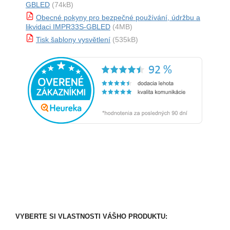
GBLED
(74kB)
Obecné pokyny pro bezpečné používání, údržbu a
likvidaci IMPR33S-GBLED
(4MB)
Tisk šablony vysvětlení
(535kB)
VYBERTE SI VLASTNOSTI VÁŠHO PRODUKTU: