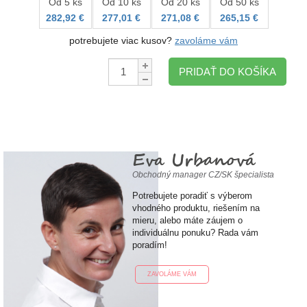
Od 5 ks
Od 10 ks
Od 20 ks
Od 50 ks
282,92 €
277,01 €
271,08 €
265,15 €
potrebujete viac kusov?
zavoláme vám
Množstvo:
PRIDAŤ DO KOŠÍKA
Eva Urbanová
Obchodný manager CZ/SK špecialista
Potrebujete poradiť s výberom
vhodného produktu, riešením na
mieru, alebo máte záujem o
individuálnu ponuku? Rada vám
poradím!
ZAVOLÁME VÁM