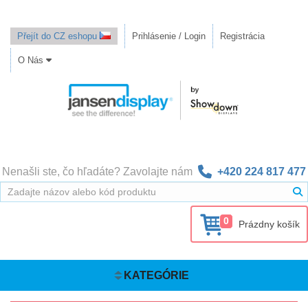
Přejít do CZ eshopu
Prihlásenie / Login
Registrácia
O Nás
Nenašli ste, čo hľadáte? Zavolajte nám
+420 224 817 477
0
Prázdny košík
KATEGÓRIE