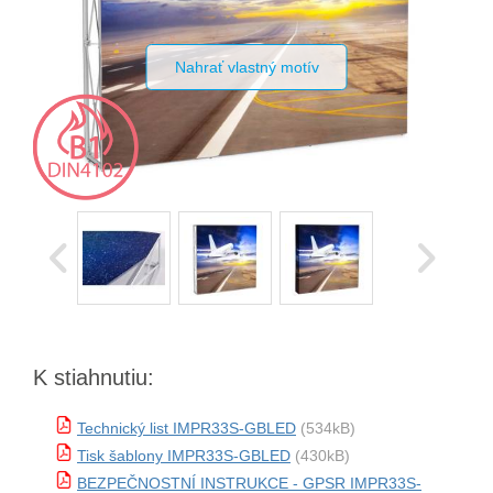
Nahrať vlastný motív
K stiahnutiu:
Technický list IMPR33S-GBLED
(534kB)
Tisk šablony IMPR33S-GBLED
(430kB)
BEZPEČNOSTNÍ INSTRUKCE - GPSR IMPR33S-