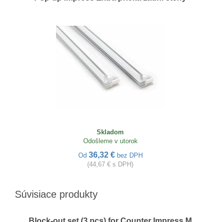
Skladom
Odošleme v utorok
36,32 €
Od
bez DPH
(44,67 € s DPH)
Súvisiace produkty
Block-out set (3 pcs) for Counter Impress M