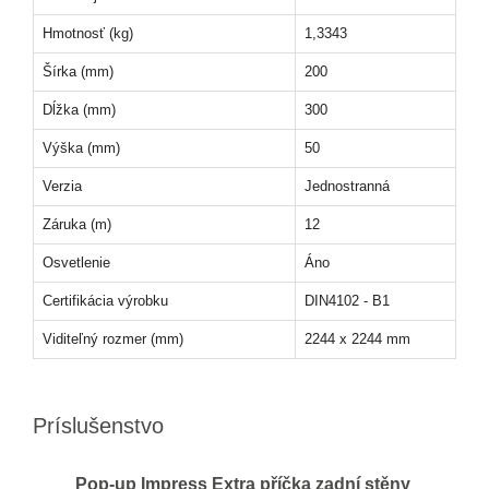
Hmotnosť (kg)
1,3343
Šírka (mm)
200
Dĺžka (mm)
300
Výška (mm)
50
Verzia
Jednostranná
Záruka (m)
12
Osvetlenie
Áno
Certifikácia výrobku
DIN4102 - B1
Viditeľný rozmer (mm)
2244 x 2244 mm
Príslušenstvo
Pop-up Impress Extra příčka zadní stěny