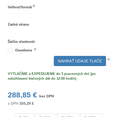
Veľkosť/formát
Veľkosť/formát
Zadná strana
Zadná
strana
Ďalšie vlastnosti:
Osvetlenie
NAHRAŤ ÚDAJE TLAČE
VYTLAČÍME a EXPEDUJEME do 5 pracovných dní (po
odsúhlasení tlačových dát do 12:00 hodín)
288,85 €
bez DPH
s DPH
355,29
€