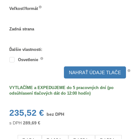
Veľkosť/formát
Veľkosť/formát
Zadná strana
Zadná
strana
Ďalšie vlastnosti:
Osvetlenie
NAHRAŤ ÚDAJE TLAČE
VYTLAČÍME a EXPEDUJEME do 5 pracovných dní (po
odsúhlasení tlačových dát do 12:00 hodín)
235,52 €
bez DPH
s DPH
289,69
€