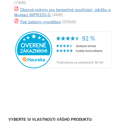
(74kB)
Obecné pokyny pro bezpečné používání, údržbu a
likvidaci IMPR33S-G
(4MB)
Tisk šablony vysvětlení
(535kB)
VYBERTE SI VLASTNOSTI VÁŠHO PRODUKTU: