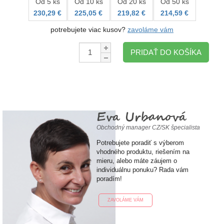
Od 5 ks
Od 10 ks
Od 20 ks
Od 50 ks
230,29 €
225,05 €
219,82 €
214,59 €
potrebujete viac kusov?
zavoláme vám
Množstvo:
PRIDAŤ DO KOŠÍKA
Eva Urbanová
Obchodný manager CZ/SK špecialista
Potrebujete poradiť s výberom
vhodného produktu, riešením na
mieru, alebo máte záujem o
individuálnu ponuku? Rada vám
poradím!
ZAVOLÁME VÁM