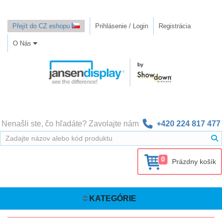
Přejít do CZ eshopu
Prihlásenie / Login
Registrácia
O Nás
Nenašli ste, čo hľadáte? Zavolajte nám
+420 224 817 477
0
Prázdny košík
KATEGÓRIE