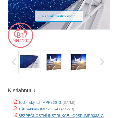
Nahrať vlastný motív
K stiahnutiu:
Technický list IMPR33S-G
(677kB)
Tisk šablony IMPR33S-G
(442kB)
BEZPEČNOSTNÍ INSTRUKCE - GPSR IMPR33S-G