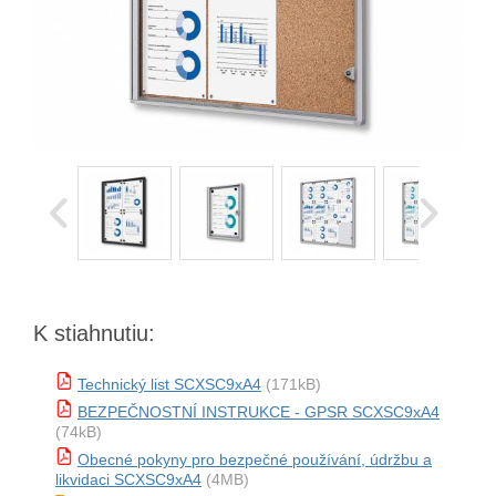
K stiahnutiu:
Technický list SCXSC9xA4
(171kB)
BEZPEČNOSTNÍ INSTRUKCE - GPSR SCXSC9xA4
(74kB)
Obecné pokyny pro bezpečné používání, údržbu a
likvidaci SCXSC9xA4
(4MB)