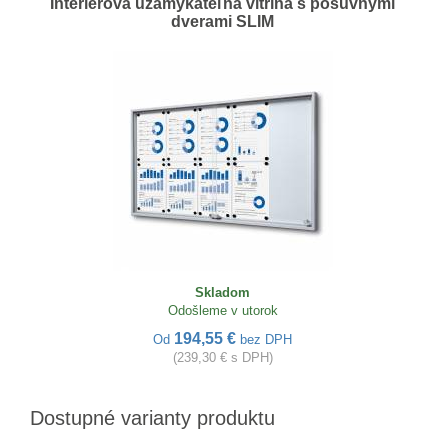
Interiérová uzamykateľná vitrína s posuvnými
dverami SLIM
Skladom
Odošleme v utorok
194,55 €
Od
bez DPH
(239,30 € s DPH)
Dostupné varianty produktu