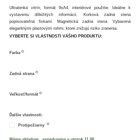
Ultratenká vitrín, formát 9xA4, interiérové použitie. Ideálne k
vystaveniu dôležitých informácii. Korková zadná stena
popisovateľná fixkami. Magnetická zadná stena. Vybavená
elegantnými plastovými rohmi, ktoré znižujú riziko zranenia.
VYBERTE SI VLASTNOSTI VÁŠHO PRODUKTU:
Farba
Farba
Zadná strana
Zadná
strana
Veľkosť/formát
Veľkosť/formát
Ďalšie vlastnosti:
Protipožiarny
Máme skladom , expedujeme v utorok 11.08.