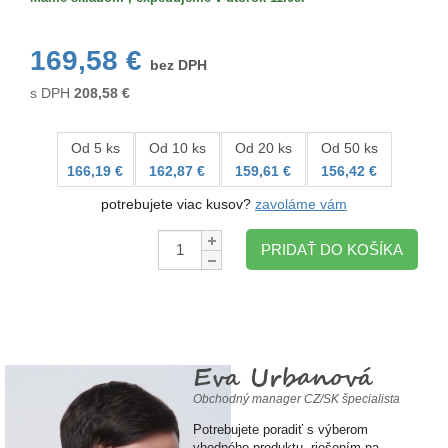
169,58 €
bez DPH
s DPH
208,58
€
Od 5 ks
Od 10 ks
Od 20 ks
Od 50 ks
166,19 €
162,87 €
159,61 €
156,42 €
potrebujete viac kusov?
zavoláme vám
Množstvo:
PRIDAŤ DO KOŠÍKA
Eva Urbanová
Obchodný manager CZ/SK špecialista
Potrebujete poradiť s výberom
vhodného produktu, riešením na