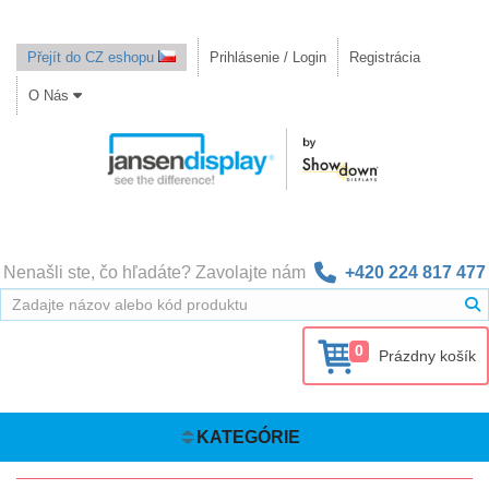
Přejít do CZ eshopu
Prihlásenie / Login
Registrácia
O Nás
Nenašli ste, čo hľadáte? Zavolajte nám
+420 224 817 477
0
Prázdny košík
KATEGÓRIE