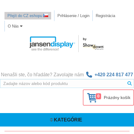
Přejít do CZ eshopu
Prihlásenie / Login
Registrácia
O Nás
Nenašli ste, čo hľadáte? Zavolajte nám
+420 224 817 477
0
Prázdny košík
KATEGÓRIE