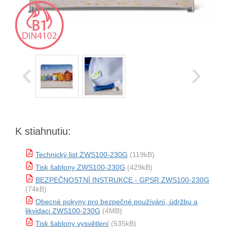
K stiahnutiu:
Technický list ZWS100-230G
(119kB)
Tisk šablony ZWS100-230G
(429kB)
BEZPEČNOSTNÍ INSTRUKCE - GPSR ZWS100-230G
(74kB)
Obecné pokyny pro bezpečné používání, údržbu a
likvidaci ZWS100-230G
(4MB)
Tisk šablony vysvětlení
(535kB)