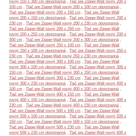
rovný 150 x 300 cm obojstranná
,
Tlač pre Zipper-Wall rovný 200 x
100 cm
,
Tlač pre Zipper-Wall rovný 200 x 100 cm obojstranná
,
Tlač pre Zipper-Wall rovný 200 x 150 cm
,
Tlač pre Zipper-Wall
rovný 200 x 150 cm obojstranná
,
Tlač pre Zipper-Wall rovný 200 x
230 cm
,
Tlač pre Zipper-Wall rovný 200 x 230 cm obojstranná
,
Tlač pre Zipper-Wall rovný 200 x 250 cm
,
Tlač pre Zipper-Wall
rovný 200 x 250 cm obojstranná
,
Tlač pre Zipper-Wall rovný 200 x
300 cm
,
Tlač pre Zipper-Wall rovný 200 x 300 cm obojstranná
,
Tlač pre Zipper-Wall rovný 250 x 100 cm
,
Tlač pre Zipper-Wall
rovný 250 x 100 cm obojstranná
,
Tlač pre Zipper-Wall rovný 250 x
230 cm
,
Tlač pre Zipper-Wall rovný 250 x 230 cm obojstranná
,
Tlač pre Zipper-Wall rovný 300 x 100 cm
,
Tlač pre Zipper-Wall
rovný 300 x 100 cm obojstranná
,
Tlač pre Zipper-Wall rovný 300 x
150 cm
,
Tlač pre Zipper-Wall rovný 300 x 150 cm obojstranná
,
Tlač pre Zipper-Wall rovný 300 x 230 cm
,
Tlač pre Zipper-Wall
rovný 300 x 230 cm obojstranná
,
Tlač pre Zipper-Wall rovný 400 x
100 cm
,
Tlač pre Zipper-Wall rovný 400 x 100 cm obojstranná
,
Tlač pre Zipper-Wall rovný 400 x 150 cm
,
Tlač pre Zipper-Wall
rovný 400 x 150 cm obojstranná
,
Tlač pre Zipper-Wall rovný 400 x
230 cm
,
Tlač pre Zipper-Wall rovný 400 x 230 cm obojstranná
,
Tlač pre Zipper-Wall rovný 500 x 100 cm
,
Tlač pre Zipper-Wall
rovný 500 x 100 cm obojstranná
,
Tlač pre Zipper-Wall rovný 500 x
150 cm
,
Tlač pre Zipper-Wall rovný 500 x 150 cm obojstranná
,
Tlač pre Zipper-Wall rovný 500 x 230 cm
,
Tlač pre Zipper-Wall
rovný 500 x 230 cm obojstranná
,
Tlač pre Zipper-Wall rovný 600 x