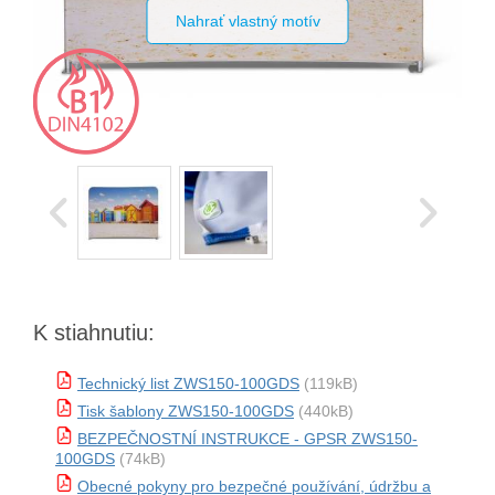
Nahrať vlastný motív
K stiahnutiu:
Technický list ZWS150-100GDS
(119kB)
Tisk šablony ZWS150-100GDS
(440kB)
BEZPEČNOSTNÍ INSTRUKCE - GPSR ZWS150-
100GDS
(74kB)
Obecné pokyny pro bezpečné používání, údržbu a