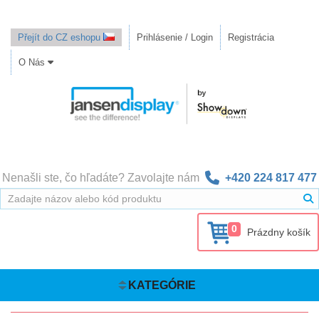
Přejít do CZ eshopu
Prihlásenie / Login
Registrácia
O Nás
Nenašli ste, čo hľadáte? Zavolajte nám
+420 224 817 477
0
Prázdny košík
KATEGÓRIE