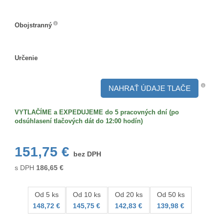
Veľkosť/formát
Obojstranný
Obojstranný
Určenie
Určenie
NAHRAŤ ÚDAJE TLAČE
VYTLAČÍME a EXPEDUJEME do 5 pracovných dní (po
odsúhlasení tlačových dát do 12:00 hodín)
151,75 €
bez DPH
s DPH
186,65
€
Od 5 ks
Od 10 ks
Od 20 ks
Od 50 ks
148,72 €
145,75 €
142,83 €
139,98 €