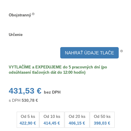
Veľkosť/formát
Obojstranný
Obojstranný
Určenie
Určenie
NAHRAŤ ÚDAJE TLAČE
VYTLAČÍME a EXPEDUJEME do 5 pracovných dní (po
odsúhlasení tlačových dát do 12:00 hodín)
431,53 €
bez DPH
s DPH
530,78
€
Od 5 ks
Od 10 ks
Od 20 ks
Od 50 ks
422,90 €
414,45 €
406,15 €
398,03 €