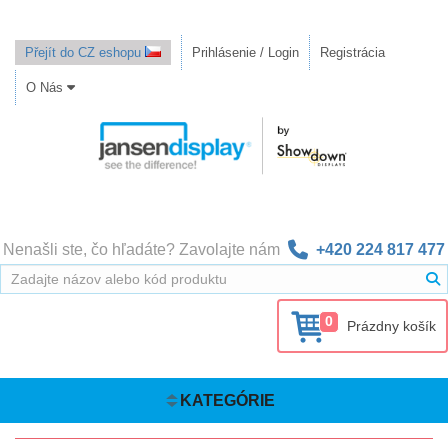
Přejít do CZ eshopu
Prihlásenie / Login
Registrácia
O Nás
Nenašli ste, čo hľadáte? Zavolajte nám
+420 224 817 477
0
Prázdny košík
KATEGÓRIE