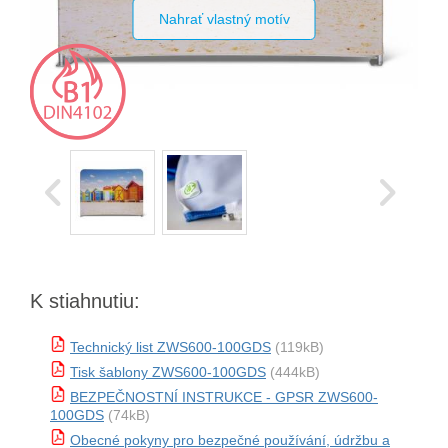
Nahrať vlastný motív
K stiahnutiu:
Technický list ZWS600-100GDS
(119kB)
Tisk šablony ZWS600-100GDS
(444kB)
BEZPEČNOSTNÍ INSTRUKCE - GPSR ZWS600-
100GDS
(74kB)
Obecné pokyny pro bezpečné používání, údržbu a