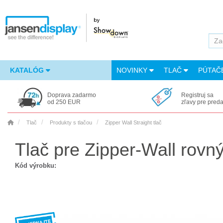
KATALÓG
NOVINKY
TLAČ
PÚTAČ
Doprava zadarmo
Registruj sa
od 250 EUR
zľavy pre pred
Tlač
Produkty s tlačou
Zipper Wall Straight tlač
Tlač pre Zipper-Wall rovn
Kód výrobku: