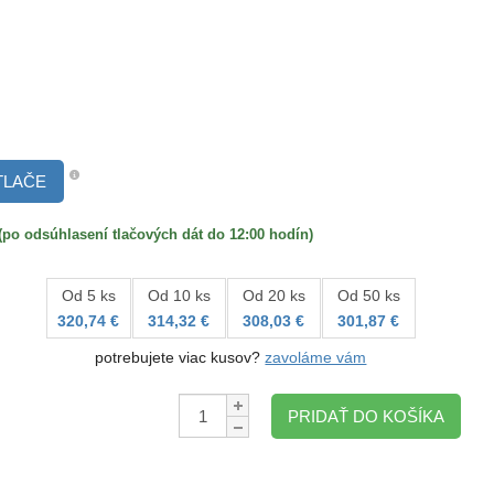
TLAČE
 odsúhlasení tlačových dát do 12:00 hodín)
Od 5 ks
Od 10 ks
Od 20 ks
Od 50 ks
320,74 €
314,32 €
308,03 €
301,87 €
potrebujete viac kusov?
zavoláme vám
Množstvo:
PRIDAŤ DO KOŠÍKA