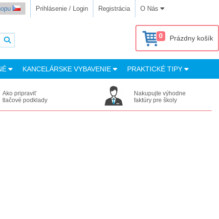
shopu
Prihlásenie / Login
Registrácia
O Nás
0
Prázdny košík
NÉ
KANCELÁRSKE VYBAVENIE
PRAKTICKÉ TIPY
Ako pripraviť
Nakupujte výhodne
tlačové podklady
faktúry pre školy