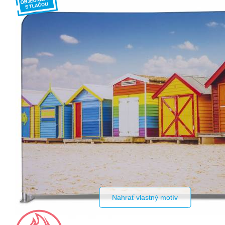
Nahrať vlastný motív