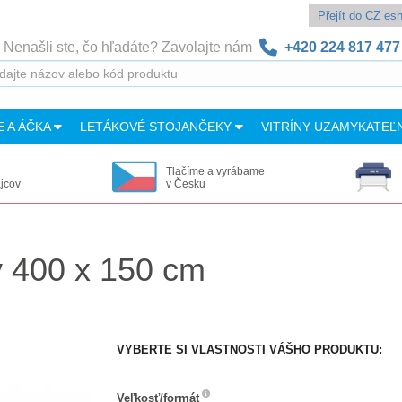
Přejít do CZ e
Nenašli ste, čo hľadáte? Zavolajte nám
+420 224 817 477
E A ÁČKA
LETÁKOVÉ STOJANČEKY
VITRÍNY UZAMYKATEĽ
Tlačíme a vyrábame
ajcov
v Česku
ý 400 x 150 cm
VYBERTE SI VLASTNOSTI VÁŠHO PRODUKTU:
Veľkosť/formát
Veľkosť/formát