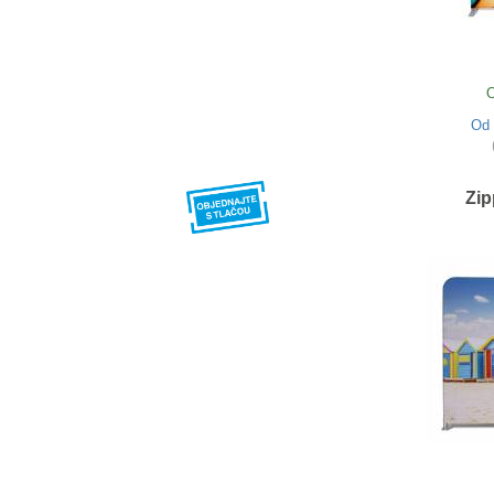
O
Od
Zip