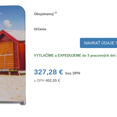
Obojstranný
Obojstranný
Určenie
Určenie
NAHRAŤ ÚDAJE 
VYTLAČÍME a EXPEDUJEME do 5 pracovných dní (po
327,28 €
bez DPH
s DPH
402,55
€