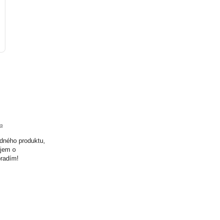
ta
odného produktu,
ujem o
oradím!