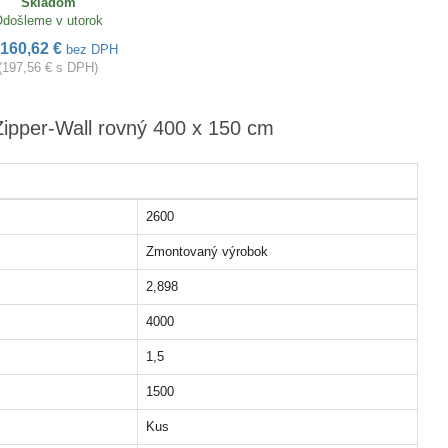
Skladom
došleme v utorok
160,62 €
bez DPH
(197,56 € s DPH)
Zipper-Wall rovný 400 x 150 cm
2600
Zmontovaný výrobok
2,898
4000
1,5
1500
Kus