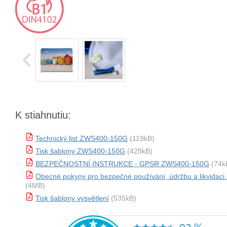
K stiahnutiu:
Technický list ZWS400-150G
(119kB)
Tisk šablony ZWS400-150G
(428kB)
BEZPEČNOSTNÍ INSTRUKCE - GPSR ZWS400-150G
(74k
Obecné pokyny pro bezpečné používání, údržbu a likvida
(4MB)
Tisk šablony vysvětlení
(535kB)