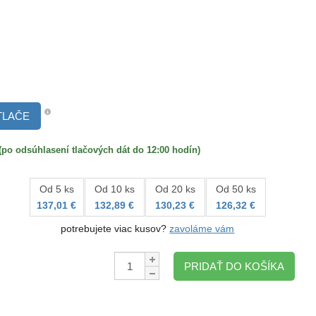
TLAČE
 odsúhlasení tlačových dát do 12:00 hodín)
Od 5 ks
Od 10 ks
Od 20 ks
Od 50 ks
137,01 €
132,89 €
130,23 €
126,32 €
potrebujete viac kusov?
zavoláme vám
Množstvo:
PRIDAŤ DO KOŠÍKA