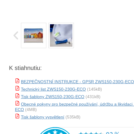
K stiahnutiu:
BEZPEČNOSTNÍ INSTRUKCE - GPSR ZWS150-230G-ECO
Technický list ZWS150-230G-ECO
(145kB)
Tisk šablony ZWS150-230G-ECO
(431kB)
Obecné pokyny pro bezpečné používání, údržbu a likvida
ECO
(4MB)
Tisk šablony vysvětlení
(535kB)