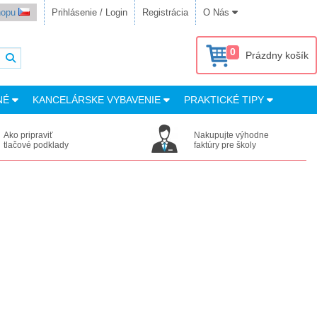
shopu
Prihlásenie / Login
Registrácia
O Nás
0
Prázdny košík
NÉ
KANCELÁRSKE VYBAVENIE
PRAKTICKÉ TIPY
Ako pripraviť
Nakupujte výhodne
tlačové podklady
faktúry pre školy