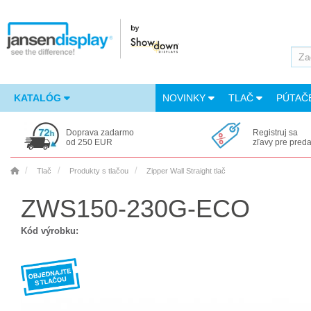
KATALÓG
NOVINKY
TLAČ
PÚTAČ
Doprava zadarmo
Registruj sa
od 250 EUR
zľavy pre pred
Tlač
Produkty s tlačou
Zipper Wall Straight tlač
ZWS150-230G-ECO
Kód výrobku: