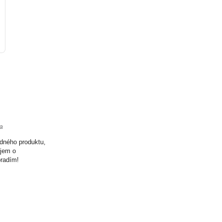
ta
odného produktu,
ujem o
oradím!