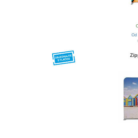
O
Od
Zip