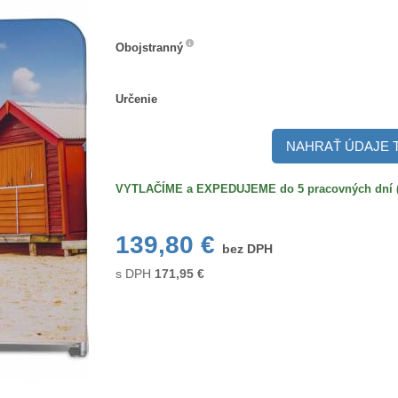
Obojstranný
Obojstranný
Určenie
Určenie
NAHRAŤ ÚDAJE 
VYTLAČÍME a EXPEDUJEME do 5 pracovných dní (po
139,80 €
bez DPH
s DPH
171,95
€