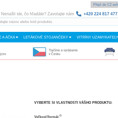
Přejít do CZ e
Nenašli ste, čo hľadáte? Zavolajte nám
+420 224 817 477
E A ÁČKA
LETÁKOVÉ STOJANČEKY
VITRÍNY UZAMYKATEĽ
Tlačíme a vyrábame
ajcov
v Česku
VYBERTE SI VLASTNOSTI VÁŠHO PRODUKTU:
Veľkosť/formát
Veľkosť/formát