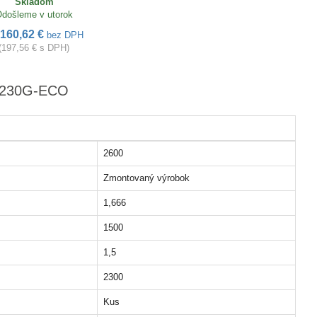
Skladom
došleme v utorok
160,62 €
bez DPH
(197,56 € s DPH)
0-230G-ECO
2600
Zmontovaný výrobok
1,666
1500
1,5
2300
Kus