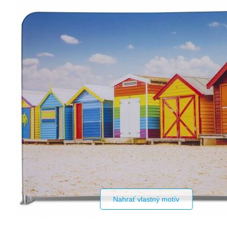
Nahrať vlastný motív