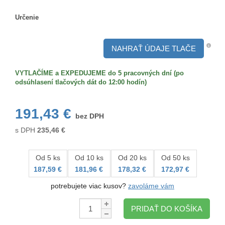
Obojstranný
Určenie
Určenie
NAHRAŤ ÚDAJE TLAČE
VYTLAČÍME a EXPEDUJEME do 5 pracovných dní (po
odsúhlasení tlačových dát do 12:00 hodín)
191,43 €
bez DPH
s DPH
235,46
€
Od 5 ks
Od 10 ks
Od 20 ks
Od 50 ks
187,59 €
181,96 €
178,32 €
172,97 €
potrebujete viac kusov?
zavoláme vám
Množstvo:
PRIDAŤ DO KOŠÍKA