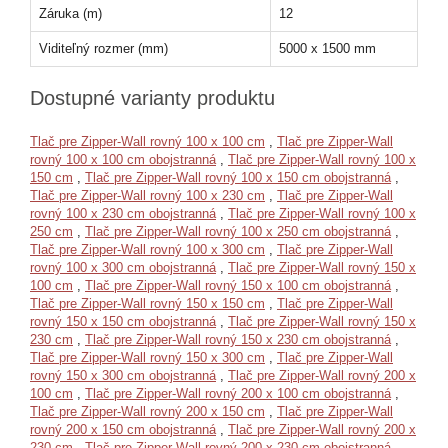
Záruka (m)
12
Viditeľný rozmer (mm)
5000 x 1500 mm
Dostupné varianty produktu
Tlač pre Zipper-Wall rovný 100 x 100 cm
,
Tlač pre Zipper-Wall
rovný 100 x 100 cm obojstranná
,
Tlač pre Zipper-Wall rovný 100 x
150 cm
,
Tlač pre Zipper-Wall rovný 100 x 150 cm obojstranná
,
Tlač pre Zipper-Wall rovný 100 x 230 cm
,
Tlač pre Zipper-Wall
rovný 100 x 230 cm obojstranná
,
Tlač pre Zipper-Wall rovný 100 x
250 cm
,
Tlač pre Zipper-Wall rovný 100 x 250 cm obojstranná
,
Tlač pre Zipper-Wall rovný 100 x 300 cm
,
Tlač pre Zipper-Wall
rovný 100 x 300 cm obojstranná
,
Tlač pre Zipper-Wall rovný 150 x
100 cm
,
Tlač pre Zipper-Wall rovný 150 x 100 cm obojstranná
,
Tlač pre Zipper-Wall rovný 150 x 150 cm
,
Tlač pre Zipper-Wall
rovný 150 x 150 cm obojstranná
,
Tlač pre Zipper-Wall rovný 150 x
230 cm
,
Tlač pre Zipper-Wall rovný 150 x 230 cm obojstranná
,
Tlač pre Zipper-Wall rovný 150 x 300 cm
,
Tlač pre Zipper-Wall
rovný 150 x 300 cm obojstranná
,
Tlač pre Zipper-Wall rovný 200 x
100 cm
,
Tlač pre Zipper-Wall rovný 200 x 100 cm obojstranná
,
Tlač pre Zipper-Wall rovný 200 x 150 cm
,
Tlač pre Zipper-Wall
rovný 200 x 150 cm obojstranná
,
Tlač pre Zipper-Wall rovný 200 x
230 cm
,
Tlač pre Zipper-Wall rovný 200 x 230 cm obojstranná
,