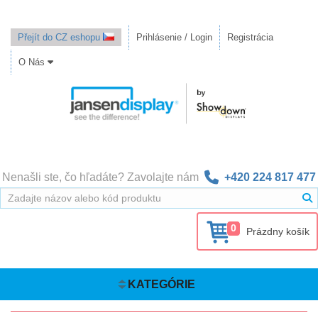
Přejít do CZ eshopu
Prihlásenie / Login
Registrácia
O Nás
Nenašli ste, čo hľadáte? Zavolajte nám
+420 224 817 477
0
Prázdny košík
KATEGÓRIE