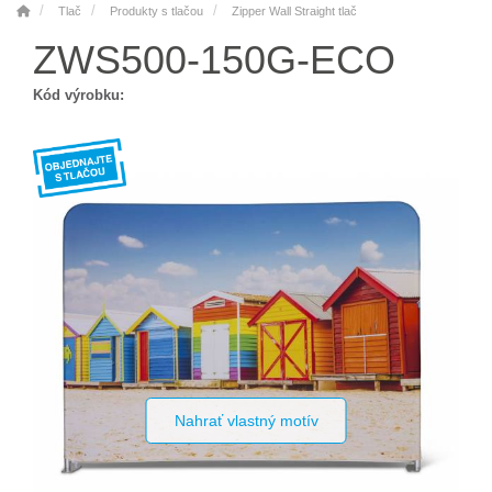
Tlač
Produkty s tlačou
Zipper Wall Straight tlač
ZWS500-150G-ECO
Kód výrobku:
Nahrať vlastný motív