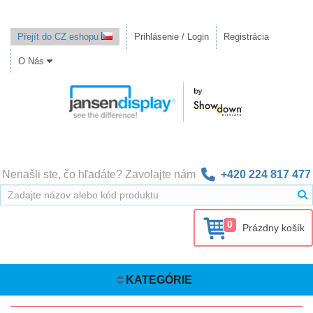
Přejít do CZ eshopu
Prihlásenie / Login
Registrácia
O Nás
Nenašli ste, čo hľadáte? Zavolajte nám
+420 224 817 477
0
Prázdny košík
KATEGÓRIE