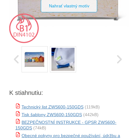
Nahrať vlastný motív
K stiahnutiu:
Technický list ZWS600-150GDS
(119kB)
Tisk šablony ZWS600-150GDS
(442kB)
BEZPEČNOSTNÍ INSTRUKCE - GPSR ZWS600-
150GDS
(74kB)
Obecné pokyny pro bezpečné používání, údržbu a