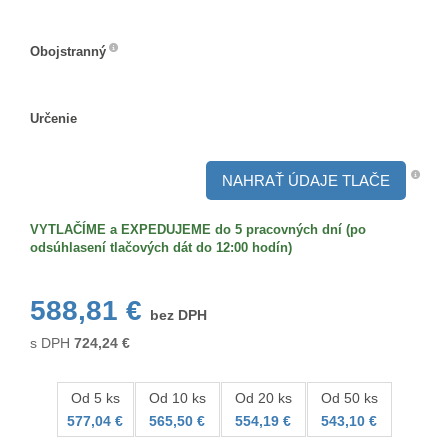
Veľkosť/formát
Obojstranný
Obojstranný
Určenie
Určenie
NAHRAŤ ÚDAJE TLAČE
VYTLAČÍME a EXPEDUJEME do 5 pracovných dní (po
odsúhlasení tlačových dát do 12:00 hodín)
588,81 €
bez DPH
s DPH
724,24
€
Od 5 ks
Od 10 ks
Od 20 ks
Od 50 ks
577,04 €
565,50 €
554,19 €
543,10 €