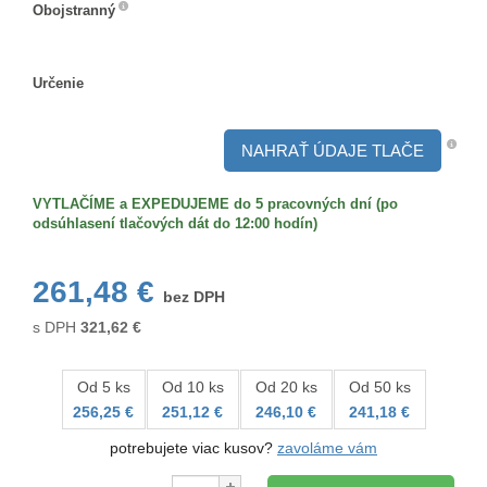
Obojstranný
Obojstranný
Určenie
Určenie
NAHRAŤ ÚDAJE TLAČE
VYTLAČÍME a EXPEDUJEME do 5 pracovných dní (po
odsúhlasení tlačových dát do 12:00 hodín)
261,48 €
bez DPH
s DPH
321,62
€
Od 5 ks
Od 10 ks
Od 20 ks
Od 50 ks
256,25 €
251,12 €
246,10 €
241,18 €
potrebujete viac kusov?
zavoláme vám
Množstvo: