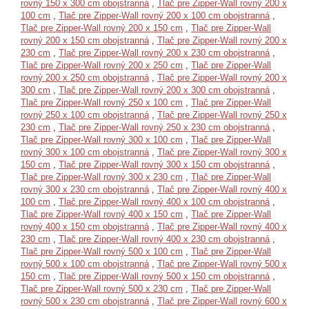
rovný 150 x 300 cm obojstranná
,
Tlač pre Zipper-Wall rovný 200 x
100 cm
,
Tlač pre Zipper-Wall rovný 200 x 100 cm obojstranná
,
Tlač pre Zipper-Wall rovný 200 x 150 cm
,
Tlač pre Zipper-Wall
rovný 200 x 150 cm obojstranná
,
Tlač pre Zipper-Wall rovný 200 x
230 cm
,
Tlač pre Zipper-Wall rovný 200 x 230 cm obojstranná
,
Tlač pre Zipper-Wall rovný 200 x 250 cm
,
Tlač pre Zipper-Wall
rovný 200 x 250 cm obojstranná
,
Tlač pre Zipper-Wall rovný 200 x
300 cm
,
Tlač pre Zipper-Wall rovný 200 x 300 cm obojstranná
,
Tlač pre Zipper-Wall rovný 250 x 100 cm
,
Tlač pre Zipper-Wall
rovný 250 x 100 cm obojstranná
,
Tlač pre Zipper-Wall rovný 250 x
230 cm
,
Tlač pre Zipper-Wall rovný 250 x 230 cm obojstranná
,
Tlač pre Zipper-Wall rovný 300 x 100 cm
,
Tlač pre Zipper-Wall
rovný 300 x 100 cm obojstranná
,
Tlač pre Zipper-Wall rovný 300 x
150 cm
,
Tlač pre Zipper-Wall rovný 300 x 150 cm obojstranná
,
Tlač pre Zipper-Wall rovný 300 x 230 cm
,
Tlač pre Zipper-Wall
rovný 300 x 230 cm obojstranná
,
Tlač pre Zipper-Wall rovný 400 x
100 cm
,
Tlač pre Zipper-Wall rovný 400 x 100 cm obojstranná
,
Tlač pre Zipper-Wall rovný 400 x 150 cm
,
Tlač pre Zipper-Wall
rovný 400 x 150 cm obojstranná
,
Tlač pre Zipper-Wall rovný 400 x
230 cm
,
Tlač pre Zipper-Wall rovný 400 x 230 cm obojstranná
,
Tlač pre Zipper-Wall rovný 500 x 100 cm
,
Tlač pre Zipper-Wall
rovný 500 x 100 cm obojstranná
,
Tlač pre Zipper-Wall rovný 500 x
150 cm
,
Tlač pre Zipper-Wall rovný 500 x 150 cm obojstranná
,
Tlač pre Zipper-Wall rovný 500 x 230 cm
,
Tlač pre Zipper-Wall
rovný 500 x 230 cm obojstranná
,
Tlač pre Zipper-Wall rovný 600 x