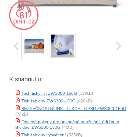
K stiahnutiu:
Technický list ZWS300-150G
(119kB)
Tisk šablony ZWS300-150G
(428kB)
BEZPEČNOSTNÍ INSTRUKCE - GPSR ZWS300-150G
(74kB)
Obecné pokyny pro bezpečné používání, údržbu a
likvidaci ZWS300-150G
(4MB)
Tisk šablony vysvětlení
(535kB)