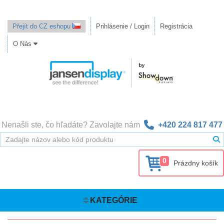
Přejít do CZ eshopu
Prihlásenie / Login
Registrácia
O Nás
Nenašli ste, čo hľadáte? Zavolajte nám
+420 224 817 477
0
Prázdny košík
KATEGÓRIE