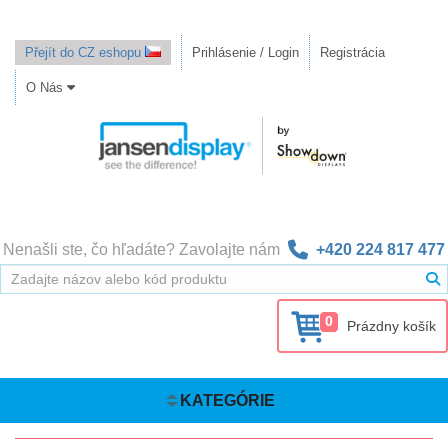
Přejít do CZ eshopu
Prihlásenie / Login
Registrácia
O Nás
Nenašli ste, čo hľadáte? Zavolajte nám
+420 224 817 477
0
Prázdny košík
KATEGÓRIE