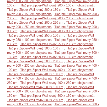
rovný 150 x 300 cm obojstranná
,
Tlač pre Zipper-Wall rovný 200 x
100 cm
,
Tlač pre Zipper-Wall rovný 200 x 100 cm obojstranná
,
Tlač pre Zipper-Wall rovný 200 x 150 cm
,
Tlač pre Zipper-Wall
rovný 200 x 150 cm obojstranná
,
Tlač pre Zipper-Wall rovný 200 x
230 cm
,
Tlač pre Zipper-Wall rovný 200 x 230 cm obojstranná
,
Tlač pre Zipper-Wall rovný 200 x 250 cm
,
Tlač pre Zipper-Wall
rovný 200 x 250 cm obojstranná
,
Tlač pre Zipper-Wall rovný 200 x
300 cm
,
Tlač pre Zipper-Wall rovný 200 x 300 cm obojstranná
,
Tlač pre Zipper-Wall rovný 250 x 100 cm
,
Tlač pre Zipper-Wall
rovný 250 x 100 cm obojstranná
,
Tlač pre Zipper-Wall rovný 250 x
230 cm
,
Tlač pre Zipper-Wall rovný 250 x 230 cm obojstranná
,
Tlač pre Zipper-Wall rovný 300 x 100 cm
,
Tlač pre Zipper-Wall
rovný 300 x 100 cm obojstranná
,
Tlač pre Zipper-Wall rovný 300 x
150 cm
,
Tlač pre Zipper-Wall rovný 300 x 150 cm obojstranná
,
Tlač pre Zipper-Wall rovný 300 x 230 cm
,
Tlač pre Zipper-Wall
rovný 300 x 230 cm obojstranná
,
Tlač pre Zipper-Wall rovný 400 x
100 cm
,
Tlač pre Zipper-Wall rovný 400 x 100 cm obojstranná
,
Tlač pre Zipper-Wall rovný 400 x 150 cm
,
Tlač pre Zipper-Wall
rovný 400 x 150 cm obojstranná
,
Tlač pre Zipper-Wall rovný 400 x
230 cm
,
Tlač pre Zipper-Wall rovný 400 x 230 cm obojstranná
,
Tlač pre Zipper-Wall rovný 500 x 100 cm
,
Tlač pre Zipper-Wall
rovný 500 x 100 cm obojstranná
,
Tlač pre Zipper-Wall rovný 500 x
150 cm
,
Tlač pre Zipper-Wall rovný 500 x 150 cm obojstranná
,
Tlač pre Zipper-Wall rovný 500 x 230 cm
,
Tlač pre Zipper-Wall
rovný 500 x 230 cm obojstranná
,
Tlač pre Zipper-Wall rovný 600 x