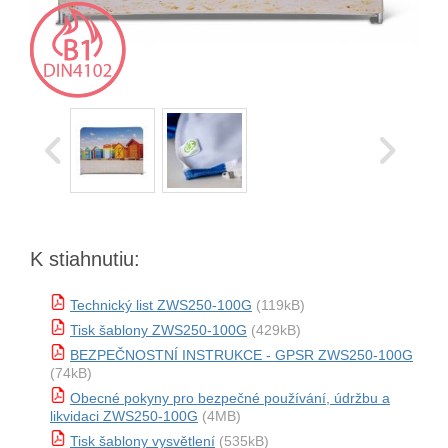
K stiahnutiu:
Technický list ZWS250-100G
(119kB)
Tisk šablony ZWS250-100G
(429kB)
BEZPEČNOSTNÍ INSTRUKCE - GPSR ZWS250-100G
(74kB)
Obecné pokyny pro bezpečné používání, údržbu a
likvidaci ZWS250-100G
(4MB)
Tisk šablony vysvětlení
(535kB)