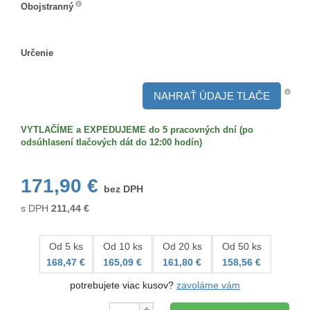
Obojstranný
Obojstranný
Určenie
Určenie
NAHRAŤ ÚDAJE TLAČE
VYTLAČÍME a EXPEDUJEME do 5 pracovných dní (po
odsúhlasení tlačových dát do 12:00 hodín)
171,90 €
bez DPH
s DPH
211,44
€
Od 5 ks
Od 10 ks
Od 20 ks
Od 50 ks
168,47 €
165,09 €
161,80 €
158,56 €
potrebujete viac kusov?
zavoláme vám
Množstvo: