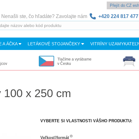
Přejít do CZ e
Nenašli ste, čo hľadáte? Zavolajte nám
+420 224 817 477
E A ÁČKA
LETÁKOVÉ STOJANČEKY
VITRÍNY UZAMYKATEĽ
Tlačíme a vyrábame
ajcov
v Česku
ý 100 x 250 cm
VYBERTE SI VLASTNOSTI VÁŠHO PRODUKTU:
Veľkosť/formát
Veľkosť/formát