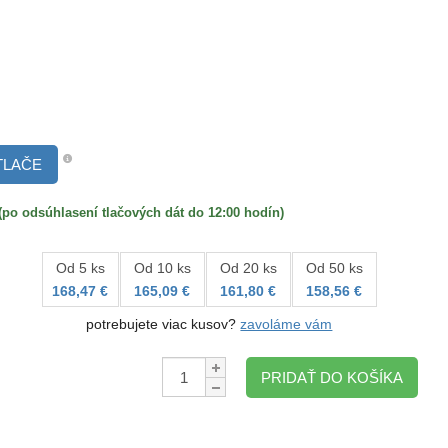
TLAČE
 odsúhlasení tlačových dát do 12:00 hodín)
Od 5 ks
Od 10 ks
Od 20 ks
Od 50 ks
168,47 €
165,09 €
161,80 €
158,56 €
potrebujete viac kusov?
zavoláme vám
Množstvo:
PRIDAŤ DO KOŠÍKA