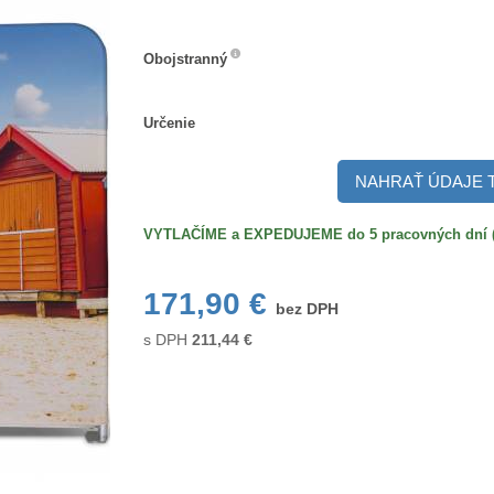
Obojstranný
Obojstranný
Určenie
Určenie
NAHRAŤ ÚDAJE 
VYTLAČÍME a EXPEDUJEME do 5 pracovných dní (po
171,90 €
bez DPH
s DPH
211,44
€