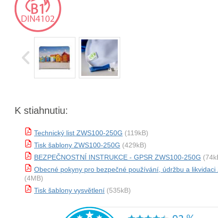
K stiahnutiu:
Technický list ZWS100-250G
(119kB)
Tisk šablony ZWS100-250G
(429kB)
BEZPEČNOSTNÍ INSTRUKCE - GPSR ZWS100-250G
(74k
Obecné pokyny pro bezpečné používání, údržbu a likvida
(4MB)
Tisk šablony vysvětlení
(535kB)