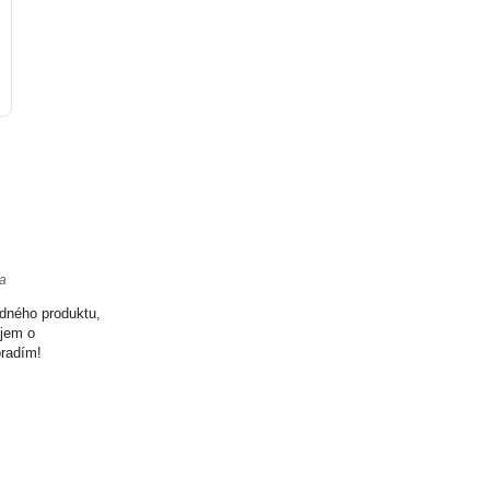
ta
odného produktu,
ujem o
oradím!