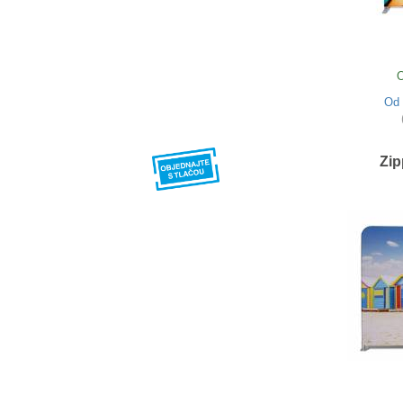
O
Od
Zip