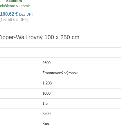
Skladom
došleme v utorok
160,62 €
bez DPH
(197,56 € s DPH)
Zipper-Wall rovný 100 x 250 cm
2600
Zmontovaný výrobok
1,208
1000
1,5
2500
Kus