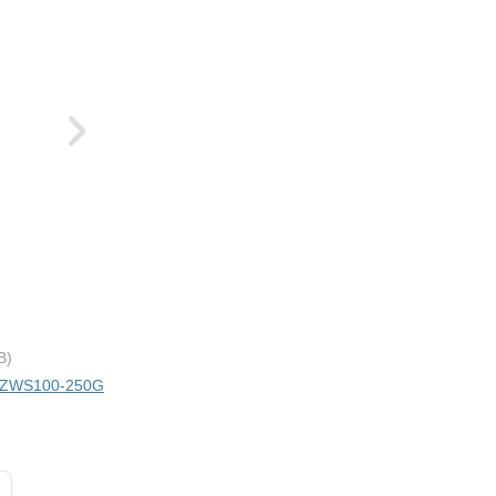
B)
ci ZWS100-250G