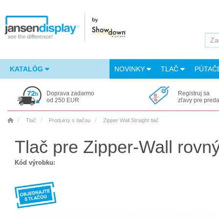
KATALÓG
NOVINKY
TLAČ
PÚTAČ
Doprava zadarmo
Registruj sa
od 250 EUR
zľavy pre pred
Tlač
Produkty s tlačou
Zipper Wall Straight tlač
Tlač pre Zipper-Wall rovn
Kód výrobku: