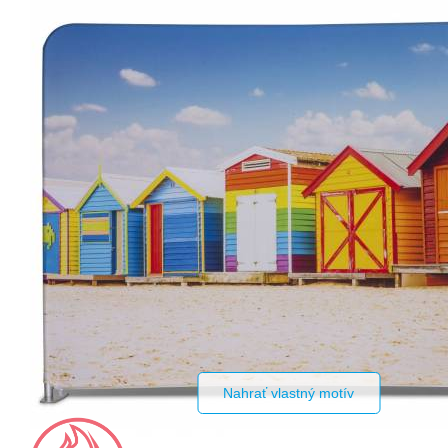
Nahrať vlastný motív