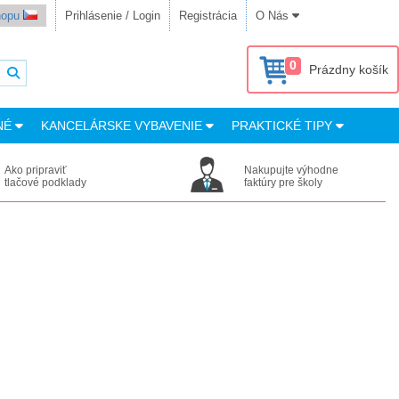
shopu
Prihlásenie / Login
Registrácia
O Nás
0
Prázdny košík
NÉ
KANCELÁRSKE VYBAVENIE
PRAKTICKÉ TIPY
Ako pripraviť
Nakupujte výhodne
tlačové podklady
faktúry pre školy