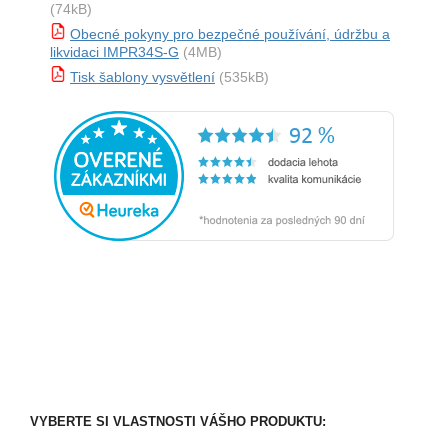
(74kB)
Obecné pokyny pro bezpečné používání, údržbu a
likvidaci IMPR34S-G
(4MB)
Tisk šablony vysvětlení
(535kB)
VYBERTE SI VLASTNOSTI VÁŠHO PRODUKTU: