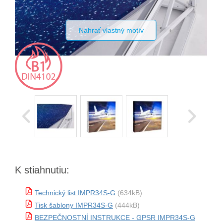
Nahrať vlastný motív
K stiahnutiu:
Technický list IMPR34S-G
(634kB)
Tisk šablony IMPR34S-G
(444kB)
BEZPEČNOSTNÍ INSTRUKCE - GPSR IMPR34S-G