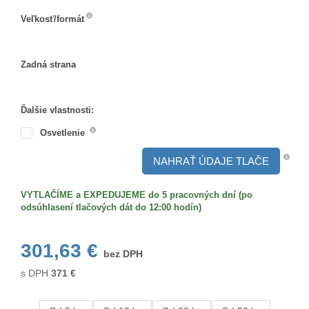
Veľkosť/formát
Veľkosť/formát
Zadná strana
Zadná
strana
Ďalšie vlastnosti:
Osvetlenie
NAHRAŤ ÚDAJE TLAČE
VYTLAČÍME a EXPEDUJEME do 5 pracovných dní (po
odsúhlasení tlačových dát do 12:00 hodín)
301,63 €
bez DPH
s DPH
371
€