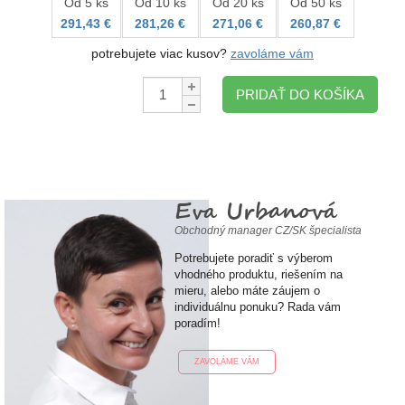
Od 5 ks
Od 10 ks
Od 20 ks
Od 50 ks
291,43 €
281,26 €
271,06 €
260,87 €
potrebujete viac kusov?
zavoláme vám
Množstvo:
PRIDAŤ DO KOŠÍKA
Eva Urbanová
Obchodný manager CZ/SK špecialista
Potrebujete poradiť s výberom
vhodného produktu, riešením na
mieru, alebo máte záujem o
individuálnu ponuku? Rada vám
poradím!
ZAVOLÁME VÁM