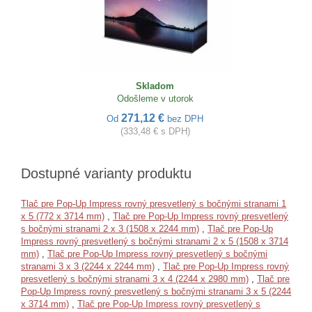
Skladom
Odošleme v utorok
271,12 €
Od
bez DPH
(333,48 € s DPH)
Dostupné varianty produktu
Tlač pre Pop-Up Impress rovný presvetlený s bočnými stranami 1
x 5 (772 x 3714 mm)
,
Tlač pre Pop-Up Impress rovný presvetlený
s bočnými stranami 2 x 3 (1508 x 2244 mm)
,
Tlač pre Pop-Up
Impress rovný presvetlený s bočnými stranami 2 x 5 (1508 x 3714
mm)
,
Tlač pre Pop-Up Impress rovný presvetlený s bočnými
stranami 3 x 3 (2244 x 2244 mm)
,
Tlač pre Pop-Up Impress rovný
presvetlený s bočnými stranami 3 x 4 (2244 x 2980 mm)
,
Tlač pre
Pop-Up Impress rovný presvetlený s bočnými stranami 3 x 5 (2244
x 3714 mm)
,
Tlač pre Pop-Up Impress rovný presvetlený s