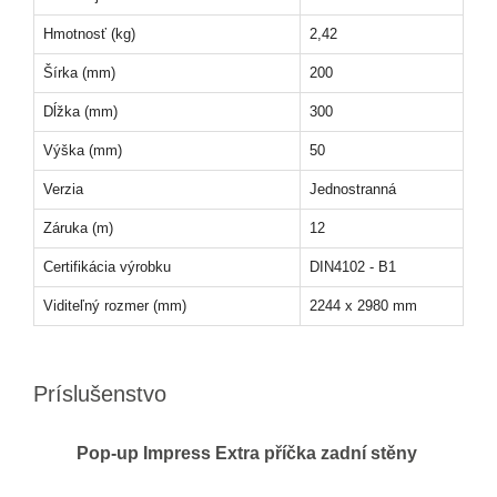
Hmotnosť (kg)
2,42
Šírka (mm)
200
Dĺžka (mm)
300
Výška (mm)
50
Verzia
Jednostranná
Záruka (m)
12
Certifikácia výrobku
DIN4102 - B1
Viditeľný rozmer (mm)
2244 x 2980 mm
Príslušenstvo
Pop-up Impress Extra příčka zadní stěny