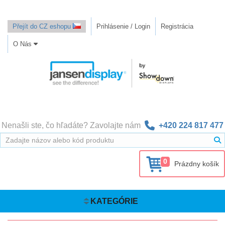
Přejít do CZ eshopu
Prihlásenie / Login
Registrácia
O Nás
Nenašli ste, čo hľadáte? Zavolajte nám
+420 224 817 477
0
Prázdny košík
KATEGÓRIE