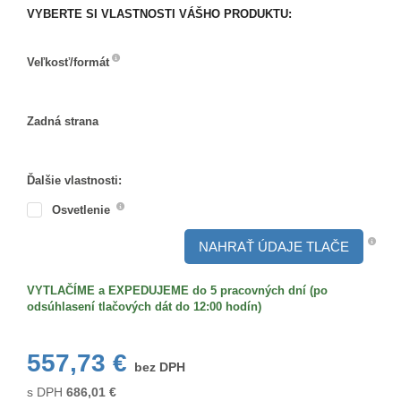
VYBERTE SI VLASTNOSTI VÁŠHO PRODUKTU:
Veľkosť/formát
Veľkosť/formát
Zadná strana
Zadná
strana
Ďalšie vlastnosti:
Osvetlenie
NAHRAŤ ÚDAJE TLAČE
VYTLAČÍME a EXPEDUJEME do 5 pracovných dní (po
odsúhlasení tlačových dát do 12:00 hodín)
557,73 €
bez DPH
s DPH
686,01
€