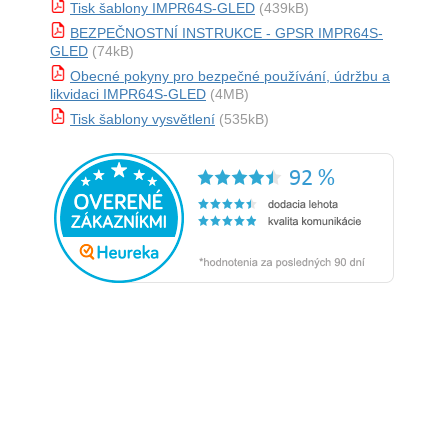
Tisk šablony IMPR64S-GLED
(439kB)
BEZPEČNOSTNÍ INSTRUKCE - GPSR IMPR64S-
GLED
(74kB)
Obecné pokyny pro bezpečné používání, údržbu a
likvidaci IMPR64S-GLED
(4MB)
Tisk šablony vysvětlení
(535kB)