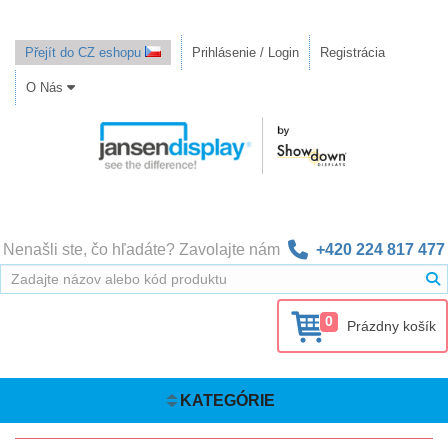
Přejít do CZ eshopu
Prihlásenie / Login
Registrácia
O Nás
Nenašli ste, čo hľadáte? Zavolajte nám
+420 224 817 477
0
Prázdny košík
KATEGÓRIE