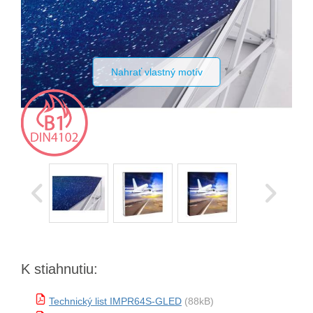
Nahrať vlastný motív
K stiahnutiu:
Technický list IMPR64S-GLED
(88kB)