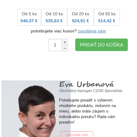
Od 5 ks
Od 10 ks
Od 20 ks
Od 50 ks
546,57 €
535,63 €
524,91 €
514,42 €
potrebujete viac kusov?
zavoláme vám
Množstvo:
PRIDAŤ DO KOŠÍKA
Eva Urbanová
Obchodný manager CZ/SK špecialista
Potrebujete poradiť s výberom
vhodného produktu, riešením na
mieru, alebo máte záujem o
individuálnu ponuku? Rada vám
poradím!
ZAVOLÁME VÁM