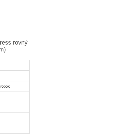
ress rovný
mm)
robok