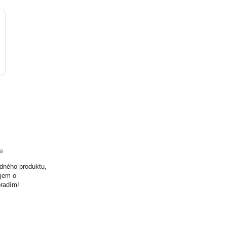
ta
odného produktu,
ujem o
oradím!