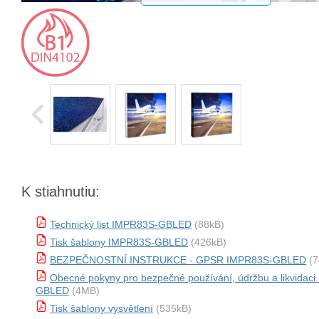
K stiahnutiu:
Technický list IMPR83S-GBLED
(88kB)
Tisk šablony IMPR83S-GBLED
(426kB)
BEZPEČNOSTNÍ INSTRUKCE - GPSR IMPR83S-GBLED
(7
Obecné pokyny pro bezpečné používání, údržbu a likvidac
GBLED
(4MB)
Tisk šablony vysvětlení
(535kB)