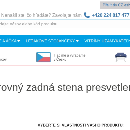
Přejít do CZ e
Nenašli ste, čo hľadáte? Zavolajte nám
+420 224 817 477
E A ÁČKA
LETÁKOVÉ STOJANČEKY
VITRÍNY UZAMYKATEĽ
Tlačíme a vyrábame
ajcov
v Česku
rovný zadná stena presvetle
VYBERTE SI VLASTNOSTI VÁŠHO PRODUKTU: