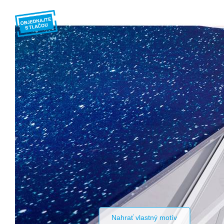
Nahrať vlastný motív