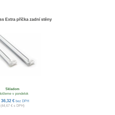
s Extra příčka zadní stěny
Skladom
ošleme v pondelok
36,32 €
d
bez DPH
(44,67 € s DPH)