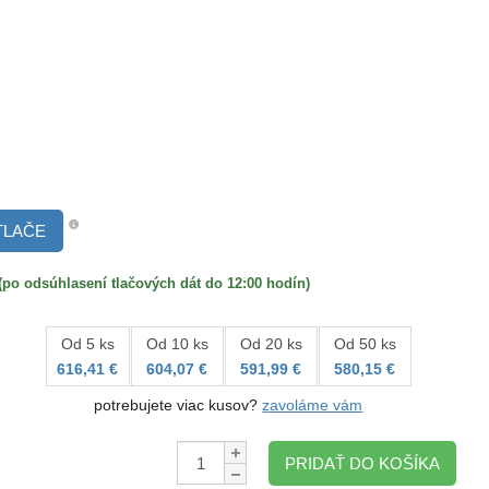
TLAČE
 odsúhlasení tlačových dát do 12:00 hodín)
Od 5 ks
Od 10 ks
Od 20 ks
Od 50 ks
616,41 €
604,07 €
591,99 €
580,15 €
potrebujete viac kusov?
zavoláme vám
Množstvo:
PRIDAŤ DO KOŠÍKA