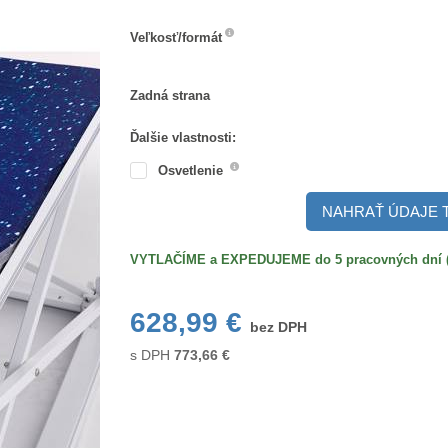
Veľkosť/formát
Veľkosť/formát
Zadná
Zadná strana
strana
Ďalšie vlastnosti:
Osvetlenie
NAHRAŤ ÚDAJE 
VYTLAČÍME a EXPEDUJEME do 5 pracovných dní (po
628,99 €
bez DPH
s DPH
773,66
€