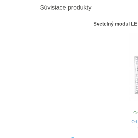
Súvisiace produkty
Svetelný modul LED
Od
Od