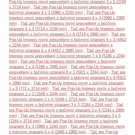
Pop-Up Impress rovný presvetlený s bočnými stranami 3 x 5 (2244
x 3714 mm)
,
Tlač pre Pop-Up Impress rovný presvetlený s
bočnými stranami 4 x 3 (2980 x 2244 mm)
,
Tlač pre Pop-Up
Impress rovný presvetlený s bočnými stranami 4 x 4 (2980 x 2980
mm)
,
Tlač pre Pop-Up Impress rovný presvetlený s bočnými
stranami 5 x 3 (3714 x 2244 mm)
,
Tlač pre Pop-Up Impress rovný
presvetlený s bočnými stranami 5 x 4 (3714 x 2980 mm)
,
Tlač pre
Pop-Up Impress rovný presvetlený s bočnými stranami 6 x 3 (4452
x 2244 mm)
,
Tlač pre Pop-Up Impress rovný presvetlený s
bočnými stranami 6 x 4 (4452 x 2980 mm)
,
Tlač pre Pop-Up
Impress rovný presvetlený s bočnými stranami 7 x 3 (5186 x 2244
mm)
,
Tlač pre Pop-Up Impress rovný presvetlený s bočnými
stranami 7 x 4 (5186 x 2980 mm)
,
Tlač pre Pop-Up Impress rovný
presvetlený s bočnými stranami 8 x 3 (5921 x 2244 mm)
,
Tlač pre
Pop-Up Impress rovný presvetlený s bočnými stranami 8 x 4 (5921
x 2980 mm)
,
Tlač pre Pop-Up Impress rovný s bočnými stranami
1 x 5 (772 x 3714 mm)
,
Tlač pre Pop-Up Impress rovný s bočnými
stranami 2 x 3 (1508 x 2244 mm)
,
Tlač pre Pop-Up Impress rovný
s bočnými stranami 2 x 5 (1508 x 3714 mm)
,
Tlač pre Pop-Up
Impress rovný s bočnými stranami 3 x 3 (2244 x 2244 mm)
,
Tlač
pre Pop-Up Impress rovný s bočnými stranami 3 x 4 (2244 x 2980
mm)
,
Tlač pre Pop-Up Impress rovný s bočnými stranami 3 x 5
(2244 x 3714 mm)
,
Tlač pre Pop-Up Impress rovný s bočnými
stranami 4 x 3 (2980 x 2244 mm)
,
Tlač pre Pop-Up Impress rovný
s bočnými stranami 4 x 4 (2980 x 2980 mm)
,
Tlač pre Pop-Up