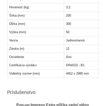
Hmotnosť (kg)
3,2
Šírka (mm)
200
Dĺžka (mm)
300
Výška (mm)
50
Verzia
Jednostranná
Záruka (m)
12
Osvetlenie
Áno
Certifikácia výrobku
DIN4102 - B1
Viditeľný rozmer (mm)
4452 x 2980 mm
Príslušenstvo
Pop-up Impress Extra příčka zadní stěny