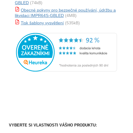
GBLED
(74kB)
Obecné pokyny pro bezpečné používání, údržbu a
likvidaci IMPR64S-GBLED
(4MB)
Tisk šablony vysvětlení
(535kB)
VYBERTE SI VLASTNOSTI VÁŠHO PRODUKTU: