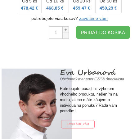
Od 5 ks
Od 10 ks
Od 20 ks
Od 50 ks
478,42 €
468,85 €
459,47 €
450,29 €
potrebujete viac kusov?
zavoláme vám
Množstvo:
PRIDAŤ DO KOŠÍKA
Eva Urbanová
Obchodný manager CZ/SK špecialista
Potrebujete poradiť s výberom
vhodného produktu, riešením na
mieru, alebo máte záujem o
individuálnu ponuku? Rada vám
poradím!
ZAVOLÁME VÁM