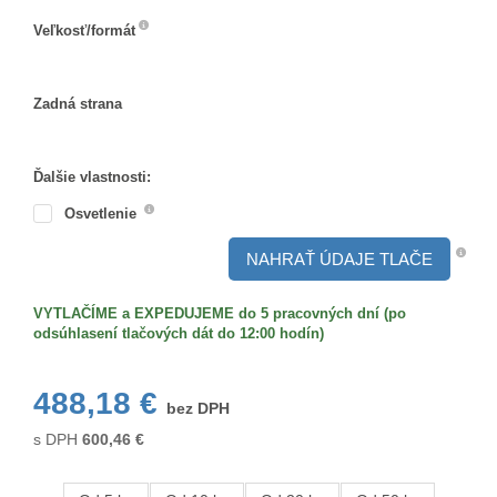
Veľkosť/formát
Veľkosť/formát
Zadná strana
Zadná
strana
Ďalšie vlastnosti:
Osvetlenie
NAHRAŤ ÚDAJE TLAČE
VYTLAČÍME a EXPEDUJEME do 5 pracovných dní (po
odsúhlasení tlačových dát do 12:00 hodín)
488,18 €
bez DPH
s DPH
600,46
€