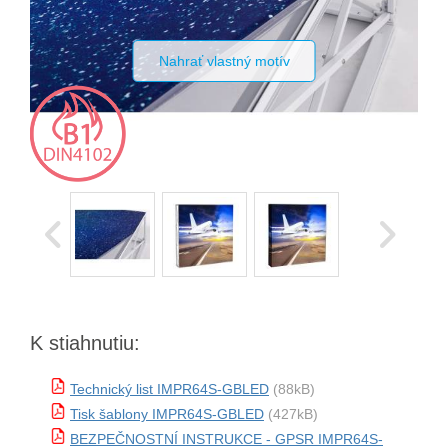
Nahrať vlastný motív
K stiahnutiu:
Technický list IMPR64S-GBLED
(88kB)
Tisk šablony IMPR64S-GBLED
(427kB)
BEZPEČNOSTNÍ INSTRUKCE - GPSR IMPR64S-