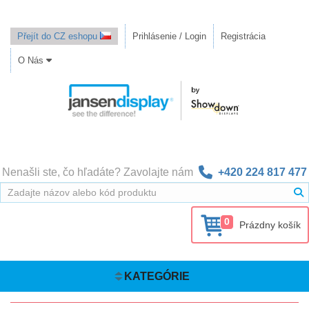
Přejít do CZ eshopu
Prihlásenie / Login
Registrácia
O Nás
Nenašli ste, čo hľadáte? Zavolajte nám
+420 224 817 477
0
Prázdny košík
KATEGÓRIE