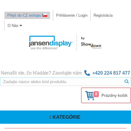
Přejít do CZ eshopu
Prihlásenie / Login
Registrácia
O Nás
Nenašli ste, čo hľadáte? Zavolajte nám
+420 224 817 477
0
Prázdny košík
KATEGÓRIE