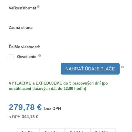
Veľkosť/formát
Veľkosť/formát
Zadná strana
Zadná
strana
Ďalšie vlastnosti:
Osvetlenie
NAHRAŤ ÚDAJE TLAČE
VYTLAČÍME a EXPEDUJEME do 5 pracovných dní (po
odsúhlasení tlačových dát do 12:00 hodín)
279,78 €
bez DPH
s DPH
344,13
€