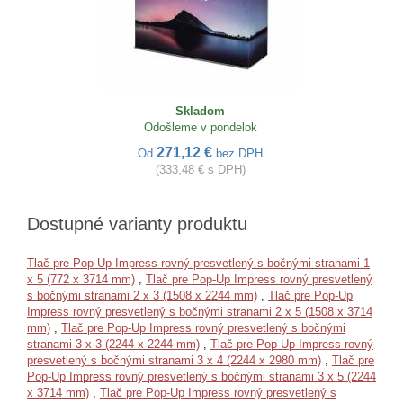
Skladom
Odošleme v pondelok
271,12 €
Od
bez DPH
(333,48 € s DPH)
Dostupné varianty produktu
Tlač pre Pop-Up Impress rovný presvetlený s bočnými stranami 1
x 5 (772 x 3714 mm)
,
Tlač pre Pop-Up Impress rovný presvetlený
s bočnými stranami 2 x 3 (1508 x 2244 mm)
,
Tlač pre Pop-Up
Impress rovný presvetlený s bočnými stranami 2 x 5 (1508 x 3714
mm)
,
Tlač pre Pop-Up Impress rovný presvetlený s bočnými
stranami 3 x 3 (2244 x 2244 mm)
,
Tlač pre Pop-Up Impress rovný
presvetlený s bočnými stranami 3 x 4 (2244 x 2980 mm)
,
Tlač pre
Pop-Up Impress rovný presvetlený s bočnými stranami 3 x 5 (2244
x 3714 mm)
,
Tlač pre Pop-Up Impress rovný presvetlený s