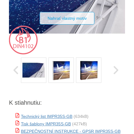
Nahrať vlastný motív
K stiahnutiu:
Technický list IMPR35S-GB
(634kB)
Tisk šablony IMPR35S-GB
(427kB)
BEZPEČNOSTNÍ INSTRUKCE - GPSR IMPR35S-GB