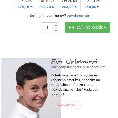
Od 5 ks
Od 10 ks
Od 20 ks
Od 50 ks
274,18 €
268,70 €
263,32 €
258,06 €
potrebujete viac kusov?
zavoláme vám
Množstvo:
PRIDAŤ DO KOŠÍKA
Eva Urbanová
Obchodný manager CZ/SK špecialista
Potrebujete poradiť s výberom
vhodného produktu, riešením na
mieru, alebo máte záujem o
individuálnu ponuku? Rada vám
poradím!
ZAVOLÁME VÁM