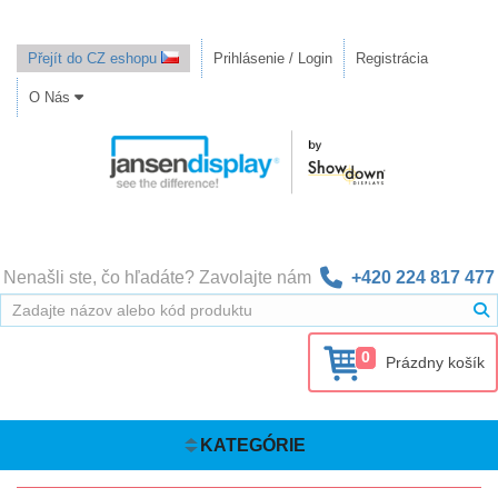
Přejít do CZ eshopu
Prihlásenie / Login
Registrácia
O Nás
Nenašli ste, čo hľadáte? Zavolajte nám
+420 224 817 477
0
Prázdny košík
KATEGÓRIE