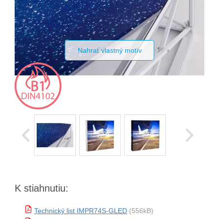
Nahrať vlastný motív
K stiahnutiu:
Technický list IMPR74S-GLED
(556kB)