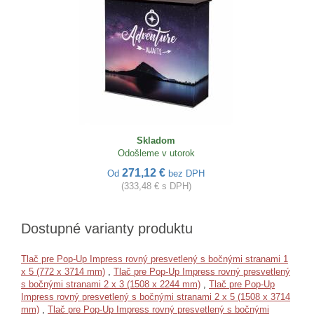
Skladom
Odošleme v utorok
271,12 €
Od
bez DPH
(333,48 € s DPH)
Dostupné varianty produktu
Tlač pre Pop-Up Impress rovný presvetlený s bočnými stranami 1
x 5 (772 x 3714 mm)
,
Tlač pre Pop-Up Impress rovný presvetlený
s bočnými stranami 2 x 3 (1508 x 2244 mm)
,
Tlač pre Pop-Up
Impress rovný presvetlený s bočnými stranami 2 x 5 (1508 x 3714
mm)
,
Tlač pre Pop-Up Impress rovný presvetlený s bočnými