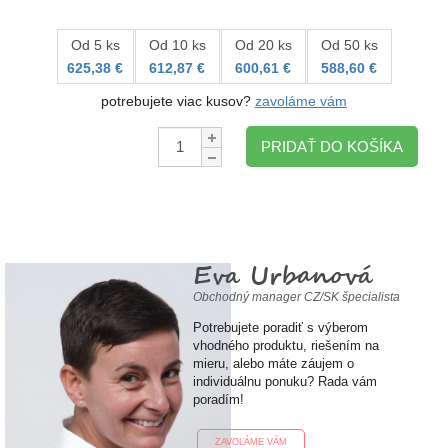
Od 5 ks
Od 10 ks
Od 20 ks
Od 50 ks
625,38 €
612,87 €
600,61 €
588,60 €
potrebujete viac kusov?
zavoláme vám
Množstvo:
PRIDAŤ DO KOŠÍKA
Eva Urbanová
Obchodný manager CZ/SK špecialista
Potrebujete poradiť s výberom
vhodného produktu, riešením na
mieru, alebo máte záujem o
individuálnu ponuku? Rada vám
poradím!
ZAVOLÁME VÁM