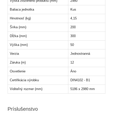
Výška zloženého produktu (mm)
2980
Baliaca jednotka
Kus
Hmotnosť (kg)
4,15
Šírka (mm)
200
Dĺžka (mm)
300
Výška (mm)
50
Verzia
Jednostranná
Záruka (m)
12
Osvetlenie
Áno
Certifikácia výrobku
DIN4102 - B1
Viditeľný rozmer (mm)
5186 x 2980 mm
Príslušenstvo