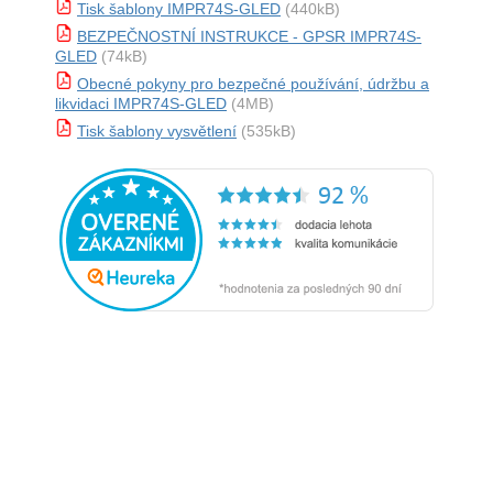
Tisk šablony IMPR74S-GLED
(440kB)
BEZPEČNOSTNÍ INSTRUKCE - GPSR IMPR74S-
GLED
(74kB)
Obecné pokyny pro bezpečné používání, údržbu a
likvidaci IMPR74S-GLED
(4MB)
Tisk šablony vysvětlení
(535kB)