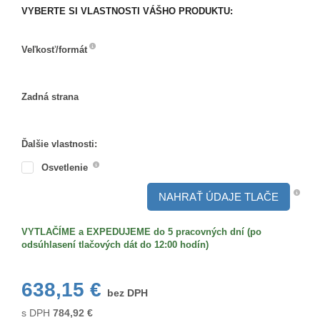
VYBERTE SI VLASTNOSTI VÁŠHO PRODUKTU:
Veľkosť/formát
Veľkosť/formát
Zadná strana
Zadná
strana
Ďalšie vlastnosti:
Osvetlenie
NAHRAŤ ÚDAJE TLAČE
VYTLAČÍME a EXPEDUJEME do 5 pracovných dní (po
odsúhlasení tlačových dát do 12:00 hodín)
638,15 €
bez DPH
s DPH
784,92
€