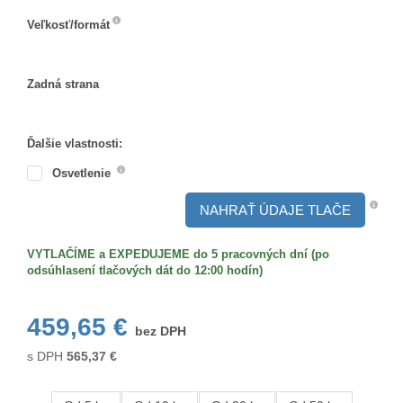
Veľkosť/formát
Veľkosť/formát
Zadná strana
Zadná
strana
Ďalšie vlastnosti:
Osvetlenie
NAHRAŤ ÚDAJE TLAČE
VYTLAČÍME a EXPEDUJEME do 5 pracovných dní (po
odsúhlasení tlačových dát do 12:00 hodín)
459,65 €
bez DPH
s DPH
565,37
€