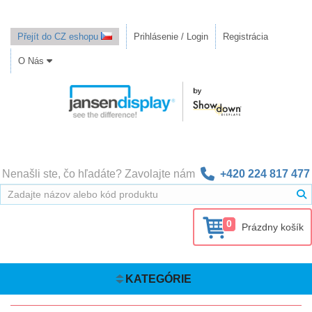
Přejít do CZ eshopu
Prihlásenie / Login
Registrácia
O Nás
Nenašli ste, čo hľadáte? Zavolajte nám
+420 224 817 477
0
Prázdny košík
KATEGÓRIE