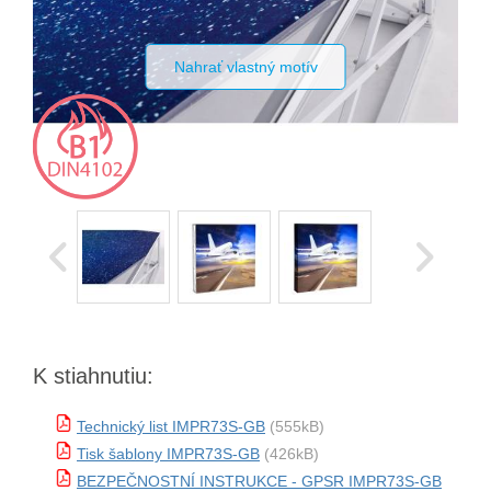
Nahrať vlastný motív
K stiahnutiu:
Technický list IMPR73S-GB
(555kB)
Tisk šablony IMPR73S-GB
(426kB)
BEZPEČNOSTNÍ INSTRUKCE - GPSR IMPR73S-GB