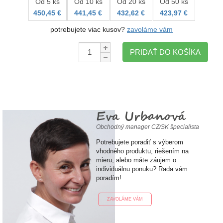
Od 5 ks
Od 10 ks
Od 20 ks
Od 50 ks
450,45 €
441,45 €
432,62 €
423,97 €
potrebujete viac kusov?
zavoláme vám
Množstvo:
PRIDAŤ DO KOŠÍKA
Eva Urbanová
Obchodný manager CZ/SK špecialista
Potrebujete poradiť s výberom
vhodného produktu, riešením na
mieru, alebo máte záujem o
individuálnu ponuku? Rada vám
poradím!
ZAVOLÁME VÁM