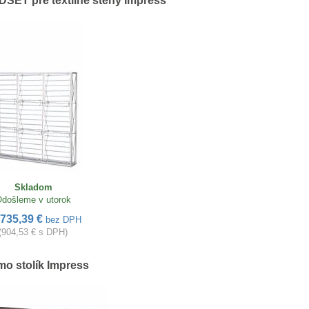
SET pre textilné steny Impress
Skladom
došleme v utorok
735,39 €
bez DPH
(904,53 € s DPH)
o stolík Impress