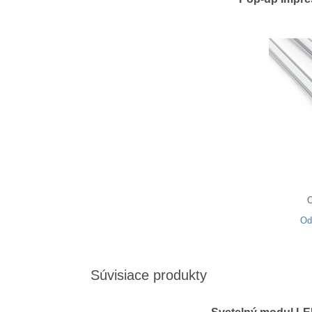
O
O
Súvisiace produkty