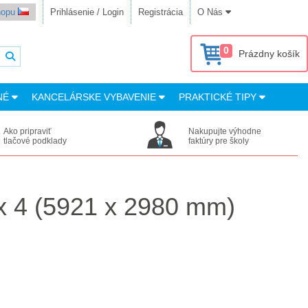
shopu
Prihlásenie / Login
Registrácia
O Nás
0
Prázdny košík
NÉ
KANCELÁRSKE VYBAVENIE
PRAKTICKÉ TIPY
Ako pripraviť
Nakupujte výhodne
tlačové podklady
faktúry pre školy
 x 4 (5921 x 2980 mm)