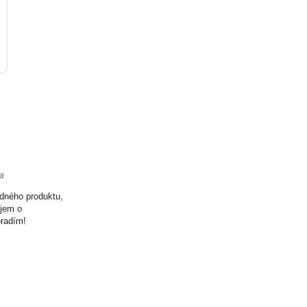
ta
odného produktu,
ujem o
oradím!