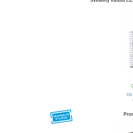
Svetelný modul LED
O
Od
Prom