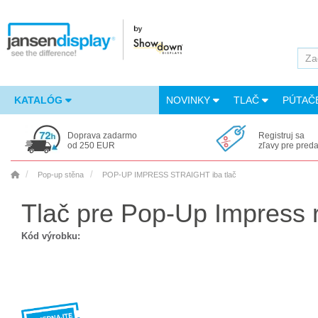
KATALÓG
NOVINKY
TLAČ
PÚTAČ
Doprava zadarmo
Registruj sa
od 250 EUR
zľavy pre pred
Pop-up stěna
POP-UP IMPRESS STRAIGHT iba tlač
Tlač pre Pop-Up Impress 
Kód výrobku: