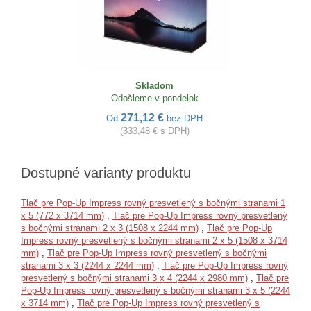
Skladom
Odošleme v pondelok
271,12 €
Od
bez DPH
(333,48 € s DPH)
Dostupné varianty produktu
Tlač pre Pop-Up Impress rovný presvetlený s bočnými stranami 1
x 5 (772 x 3714 mm)
,
Tlač pre Pop-Up Impress rovný presvetlený
s bočnými stranami 2 x 3 (1508 x 2244 mm)
,
Tlač pre Pop-Up
Impress rovný presvetlený s bočnými stranami 2 x 5 (1508 x 3714
mm)
,
Tlač pre Pop-Up Impress rovný presvetlený s bočnými
stranami 3 x 3 (2244 x 2244 mm)
,
Tlač pre Pop-Up Impress rovný
presvetlený s bočnými stranami 3 x 4 (2244 x 2980 mm)
,
Tlač pre
Pop-Up Impress rovný presvetlený s bočnými stranami 3 x 5 (2244
x 3714 mm)
,
Tlač pre Pop-Up Impress rovný presvetlený s