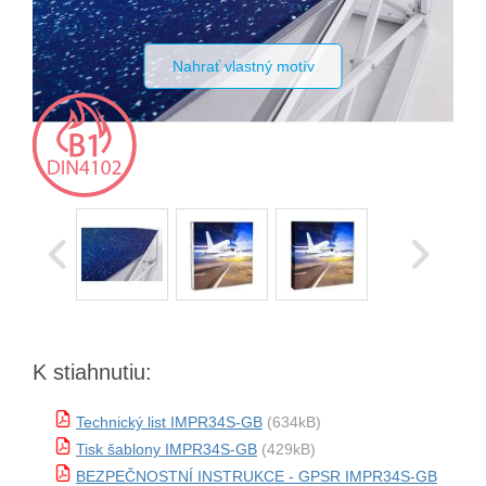
Nahrať vlastný motív
K stiahnutiu:
Technický list IMPR34S-GB
(634kB)
Tisk šablony IMPR34S-GB
(429kB)
BEZPEČNOSTNÍ INSTRUKCE - GPSR IMPR34S-GB