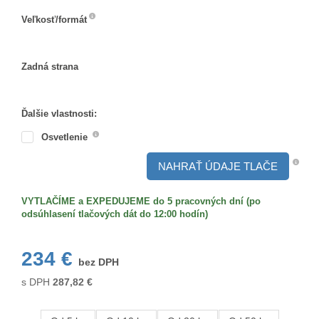
Veľkosť/formát
Veľkosť/formát
Zadná strana
Zadná
strana
Ďalšie vlastnosti:
Osvetlenie
NAHRAŤ ÚDAJE TLAČE
VYTLAČÍME a EXPEDUJEME do 5 pracovných dní (po
odsúhlasení tlačových dát do 12:00 hodín)
234 €
bez DPH
s DPH
287,82
€