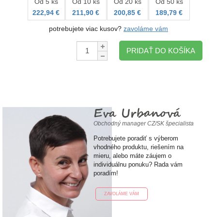
Od 5 ks
Od 10 ks
Od 20 ks
Od 50 ks
222,94 €
211,90 €
200,85 €
189,79 €
potrebujete viac kusov?
zavoláme vám
Množstvo:
PRIDAŤ DO KOŠÍKA
Eva Urbanová
Obchodný manager CZ/SK špecialista
Potrebujete poradiť s výberom
vhodného produktu, riešením na
mieru, alebo máte záujem o
individuálnu ponuku? Rada vám
poradím!
ZAVOLÁME VÁM