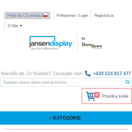
Přejít do CZ eshopu
Prihlásenie / Login
Registrácia
O Nás
Nenašli ste, čo hľadáte? Zavolajte nám
+420 224 817 477
0
Prázdny košík
KATEGÓRIE